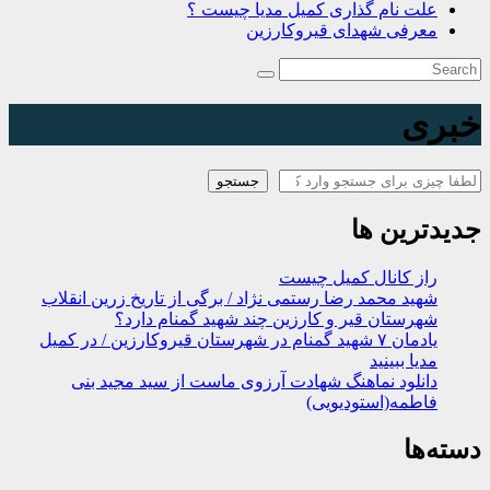
علت نام گذاری کمیل مدیا چیست ؟
معرفی شهدای قیروکارزین
خبری
جستجو
جستجو
جدیدترین ها
راز کانال کمیل چیست
شهید محمد رضا رستمی نژاد / برگی از تاریخ زرین انقلاب
شهرستان قیر و کارزین چند شهید گمنام دارد؟
یادمان ۷ شهید گمنام در شهرستان قیروکارزین / در کمیل
مدیا ببینید
دانلود نماهنگ شهادت آرزوی ماست از سید مجید بنی
فاطمه(استودیویی)
دسته‌ها