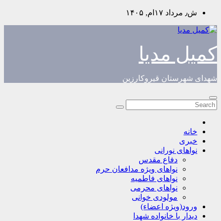
Skip
ش٫ مرداد ۱۷ام, ۱۴۰۵
to
content
کمیل مدیا
شهدای شهرستان قیروکارزین
خانه
خبری
نواهای نورانی
دفاع مقدس
نواهای ویژه مدافعان حرم
نواهای فاطمیه
نواهای محرمی
مولودی خوانی
ورود(ویژه اعضاء)
دیدار با خانواده شهدا