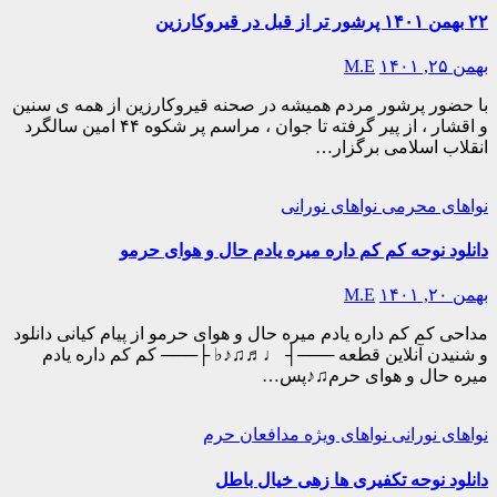
۲۲ بهمن ۱۴۰۱ پرشور تر از قبل در قیروکارزین
بهمن ۲۵, ۱۴۰۱
M.E
با حضور پرشور مردم همیشه در صحنه قیروکارزین از همه ی سنین
و اقشار ، از پیر گرفته تا جوان ، مراسم پر شکوه ۴۴ امین سالگرد
انقلاب اسلامی برگزار…
نواهای محرمی
نواهای نورانی
دانلود نوحه کم کم داره میره یادم حال و هوای حرمو
بهمن ۲۰, ۱۴۰۱
M.E
مداحی کم کم داره یادم میره حال و هوای حرمو از پیام کیانی دانلود
و شنیدن آنلاین قطعه ───┤ ♩♬♫♪♭ ├─── کم کم داره یادم
میره حال و هوای حرم♫♪پس…
نواهای نورانی
نواهای ویژه مدافعان حرم
دانلود نوحه تکفیری ها زهی خیال باطل