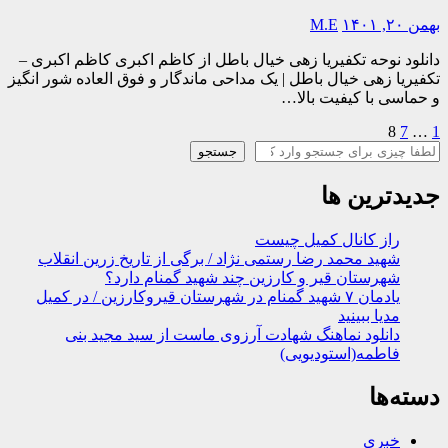
بهمن ۲۰, ۱۴۰۱
M.E
دانلود نوحه تکفیریا زهی خیال باطل از کاظم اکبری کاظم اکبری –
تکفیریا زهی خیال باطل | یک مداحی ماندگار و فوق العاده شور انگیز
و حماسی با کیفیت بالا…
1
…
7
8
صفحه‌بندی
جستجو
جستجو
نوشته‌ها
جدیدترین ها
راز کانال کمیل چیست
شهید محمد رضا رستمی نژاد / برگی از تاریخ زرین انقلاب
شهرستان قیر و کارزین چند شهید گمنام دارد؟
یادمان ۷ شهید گمنام در شهرستان قیروکارزین / در کمیل
مدیا ببینید
دانلود نماهنگ شهادت آرزوی ماست از سید مجید بنی
فاطمه(استودیویی)
دسته‌ها
خبری