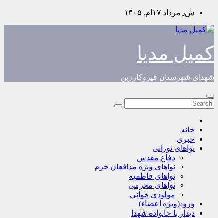
Skip
ش٫ مرداد ۱۷ام, ۱۴۰۵
to
content
کمیل مدیا
شهدای شهرستان قیروکارزین
خانه
خبری
نواهای نورانی
دفاع مقدس
نواهای ویژه مدافعان حرم
نواهای فاطمیه
نواهای محرمی
مولودی خوانی
ورود(ویژه اعضاء)
دیدار با خانواده شهدا