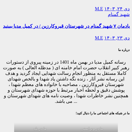
دی ۲۴, ۱۴۰۳
M.E
شهید گمنام
یادمان ۷ شهید گمنام در شهرستان قیروکارزین / در کمیل مدیا ببینید
دی ۲۳, ۱۴۰۳
M.E
درباره ما
رسانه کمیل مدیا در بهمن ماه 1401 در زمینه پیروی از دستورات
رهبر کبیر انقلاب حضرت امام خامنه ای ( مدظله العالی ) به صورت
کاملا مستقل به منظور انجام رسالت شهدایی ایجاد گردید و هدف
این رسانه نشر آثار ، زنده نگه داشتن یاد شهدا و بالخص شهدای
شهرستان قیروکارزین ، مصاحبه با خانواده های معظم شهدا ،
پوشش دقیق و لحظه اخبار مرتبط با حوزه شهدای شهرستان و
همچنین نشر خاطرات شهدا ، وصیت نامه های شهدای شهرستان و
... می باشد.
ما در شبکه های اجتماعی ما را دنبال کنید!
ما در ویراستی
ما در بله