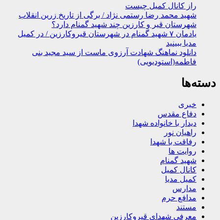
راز کانال کمیل چیست
شهید محمد رضا رستمی نژاد / برگی از تاریخ زرین انقلاب
شهرستان قیر و کارزین چند شهید گمنام دارد؟
یادمان ۷ شهید گمنام در شهرستان قیروکارزین / در کمیل
مدیا ببینید
دانلود نماهنگ شهادت آرزوی ماست از سید مجید بنی
فاطمه(استودیویی)
دسته‌ها
خبری
دفاع مقدس
دیدار با خانواده شهدا
راهیان نور
رفاقت با شهدا
روایت ها
شهید گمنام
کانال کمیل
کمیل مدیا
مدارس
مدافع حرم
مستند
معرفی شهدای قیروکارزین