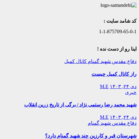
کد شامد سایت :
1-1-875709-65-0-1
اینا رو از دست نده !
دفاع مقدس
شهید گمنام
کانال کمیل
راز کانال کمیل چیست
دی ۲۴, ۱۴۰۳
M.E
خبری
شهید محمد رضا رستمی نژاد / برگی از تاریخ زرین انقلاب
دی ۲۴, ۱۴۰۳
M.E
دفاع مقدس
شهید گمنام
شهرستان قیر و کارزین چند شهید گمنام دارد؟