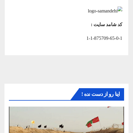
کد شامد سایت :
1-1-875709-65-0-1
اینا رو از دست نده !