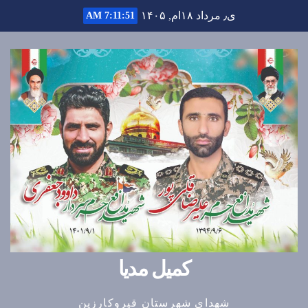
Ski
ی٫ مرداد ۱۸ام, ۱۴۰۵
7:11:52 AM
t
conten
کمیل مدیا
شهدای شهرستان قیروکارزین