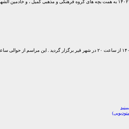
تودیویی)