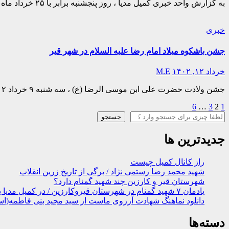
به گزارش واحد خبری کمیل مدیا ، روز پنجشنبه برابر با ۲۵ خرداد ماه ۱۴۰۲ به همت بچه های گروه فرهنگی و مذهبی کمیل ، و خادمین الشهداء عزیز اولین…
خبری
جشن باشکوه میلاد امام رضا علیه السلام در شهر قیر
خرداد ۱۲, ۱۴۰۲
M.E
جشن ولادت حضرت علی ابن موسی الرضا (ع) ، سه شنبه ۹ خرداد ۱۴۰۲ از ساعت ۲۰ در شهر قیر برگزار گردید . این مراسم از حوالی ساعت ۲۰ سه…
1
2
3
…
6
صفحه‌بندی
جستجو
جستجو
نوشته‌ها
جدیدترین ها
راز کانال کمیل چیست
شهید محمد رضا رستمی نژاد / برگی از تاریخ زرین انقلاب
شهرستان قیر و کارزین چند شهید گمنام دارد؟
یادمان ۷ شهید گمنام در شهرستان قیروکارزین / در کمیل مدیا ببینید
دانلود نماهنگ شهادت آرزوی ماست از سید مجید بنی فاطمه(اس
دسته‌ها