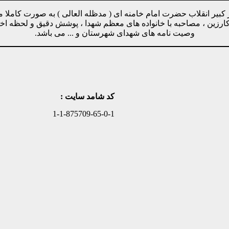
مینه پیروی از دستورات رهبر کبیر انقلاب حضرت امام خامنه ای ( مدظله العالی ) ب
وکارزین ، مصاحبه با خانواده های معظم شهدا ، پوشش دقیق و لحظه ا
وصیت نامه های شهدای شهرستان و ... می باشد.
کد شامد سایت :
1-1-875709-65-0-1