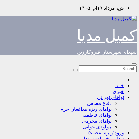
Skip
ش٫ مرداد ۱۷ام, ۱۴۰۵
to
content
کمیل مدیا
شهدای شهرستان قیروکارزین
خانه
خبری
نواهای نورانی
دفاع مقدس
نواهای ویژه مدافعان حرم
نواهای فاطمیه
نواهای محرمی
مولودی خوانی
ورود(ویژه اعضاء)
دیدار با خانواده شهدا