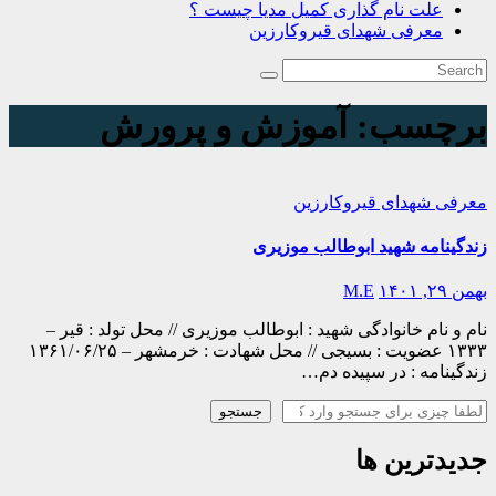
علت نام گذاری کمیل مدیا چیست ؟
معرفی شهدای قیروکارزین
برچسب:
آموزش و پرورش
معرفی شهدای قیروکارزین
زندگینامه شهید ابوطالب موزیری
بهمن ۲۹, ۱۴۰۱
M.E
نام و نام خانوادگی شهید : ابوطالب موزیری // محل تولد : قیر –
۱۳۳۳ عضویت : بسیجی // محل شهادت : خرمشهر – ۱۳۶۱/۰۶/۲۵
زندگینامه : در سپیده دم…
جستجو
جستجو
جدیدترین ها