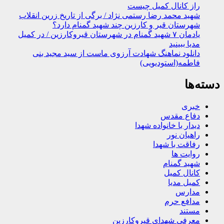
راز کانال کمیل چیست
شهید محمد رضا رستمی نژاد / برگی از تاریخ زرین انقلاب
شهرستان قیر و کارزین چند شهید گمنام دارد؟
یادمان ۷ شهید گمنام در شهرستان قیروکارزین / در کمیل
مدیا ببینید
دانلود نماهنگ شهادت آرزوی ماست از سید مجید بنی
فاطمه(استودیویی)
دسته‌ها
خبری
دفاع مقدس
دیدار با خانواده شهدا
راهیان نور
رفاقت با شهدا
روایت ها
شهید گمنام
کانال کمیل
کمیل مدیا
مدارس
مدافع حرم
مستند
معرفی شهدای قیروکارزین