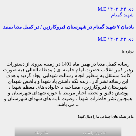
دی ۲۴, ۱۴۰۳
M.E
شهید گمنام
یادمان ۷ شهید گمنام در شهرستان قیروکارزین / در کمیل مدیا ببینید
دی ۲۳, ۱۴۰۳
M.E
درباره ما
رسانه کمیل مدیا در بهمن ماه 1401 در زمینه پیروی از دستورات
رهبر کبیر انقلاب حضرت امام خامنه ای ( مدظله العالی ) به صورت
کاملا مستقل به منظور انجام رسالت شهدایی ایجاد گردید و هدف
این رسانه نشر آثار ، زنده نگه داشتن یاد شهدا و بالخص شهدای
شهرستان قیروکارزین ، مصاحبه با خانواده های معظم شهدا ،
پوشش دقیق و لحظه اخبار مرتبط با حوزه شهدای شهرستان و
همچنین نشر خاطرات شهدا ، وصیت نامه های شهدای شهرستان و
... می باشد.
ما در شبکه های اجتماعی ما را دنبال کنید!
ما در ویراستی
ما در بله