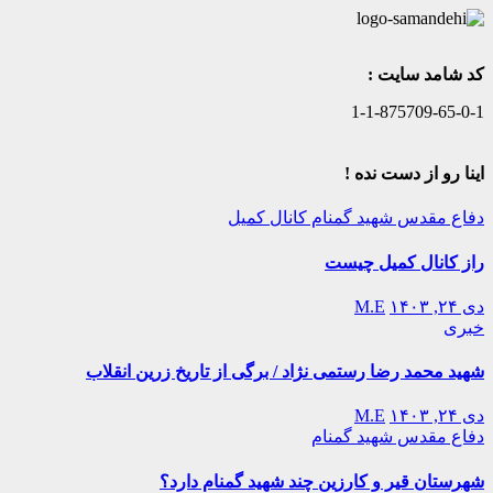
کد شامد سایت :
1-1-875709-65-0-1
اینا رو از دست نده !
دفاع مقدس
شهید گمنام
کانال کمیل
راز کانال کمیل چیست
دی ۲۴, ۱۴۰۳
M.E
خبری
شهید محمد رضا رستمی نژاد / برگی از تاریخ زرین انقلاب
دی ۲۴, ۱۴۰۳
M.E
دفاع مقدس
شهید گمنام
شهرستان قیر و کارزین چند شهید گمنام دارد؟