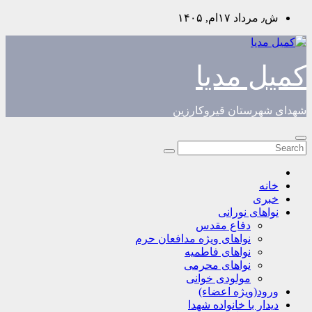
Skip
ش٫ مرداد ۱۷ام, ۱۴۰۵
to
content
کمیل مدیا
شهدای شهرستان قیروکارزین
خانه
خبری
نواهای نورانی
دفاع مقدس
نواهای ویژه مدافعان حرم
نواهای فاطمیه
نواهای محرمی
مولودی خوانی
ورود(ویژه اعضاء)
دیدار با خانواده شهدا