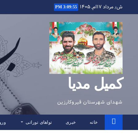
Ski
ش٫ مرداد ۱۷ام, ۱۴۰۵
3:09:56 PM
t
conten
کمیل مدیا
شهدای شهرستان قیروکارزین
خانه
خبری
نواهای نورانی
ورو