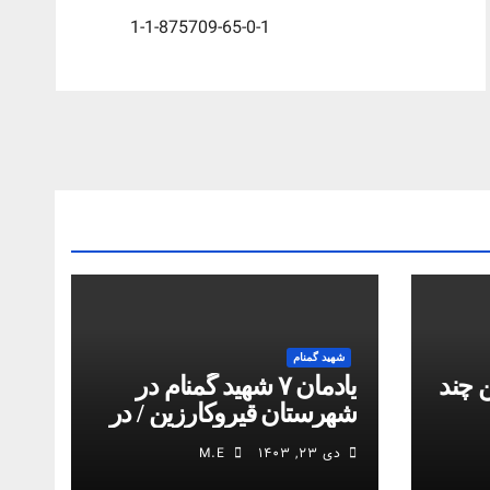
1-1-875709-65-0-1
شهید گمنام
 چند
یادمان ۷ شهید گمنام در
شهرستان قیروکارزین / در
کمیل مدیا ببینید
دی ۲۳, ۱۴۰۳
M.E