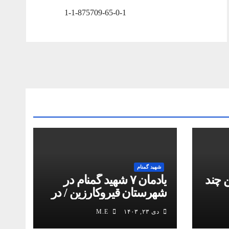
1-1-875709-65-0-1
شهید گمنام
 چند
یادمان ۷ شهید گمنام در
شهرستان قیروکارزین / در
کمیل مدیا ببینید
دی ۲۳, ۱۴۰۳
M.E