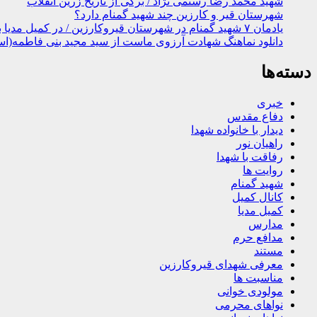
شهید محمد رضا رستمی نژاد / برگی از تاریخ زرین انقلاب
شهرستان قیر و کارزین چند شهید گمنام دارد؟
یادمان ۷ شهید گمنام در شهرستان قیروکارزین / در کمیل مدیا ببینید
دانلود نماهنگ شهادت آرزوی ماست از سید مجید بنی فاطمه(اس
دسته‌ها
خبری
دفاع مقدس
دیدار با خانواده شهدا
راهیان نور
رفاقت با شهدا
روایت ها
شهید گمنام
کانال کمیل
کمیل مدیا
مدارس
مدافع حرم
مستند
معرفی شهدای قیروکارزین
مناسبت ها
مولودی خوانی
نواهای محرمی