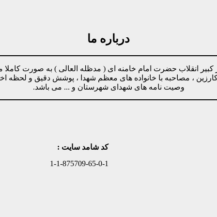
درباره ما
مینه پیروی از دستورات رهبر کبیر انقلاب حضرت امام خامنه ای ( مدظله العالی ) ب
وکارزین ، مصاحبه با خانواده های معظم شهدا ، پوشش دقیق و لحظه ا
وصیت نامه های شهدای شهرستان و ... می باشد.
کد شامد سایت :
1-1-875709-65-0-1