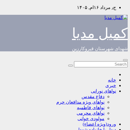
Skip
ج٫ مرداد ۱۶ام, ۱۴۰۵
to
content
کمیل مدیا
شهدای شهرستان قیروکارزین
خانه
خبری
نواهای نورانی
دفاع مقدس
نواهای ویژه مدافعان حرم
نواهای فاطمیه
نواهای محرمی
مولودی خوانی
ورود(ویژه اعضاء)
دیدار با خانواده شهدا