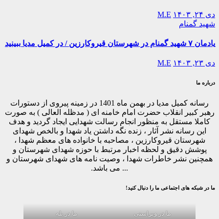
دی ۲۴, ۱۴۰۳
M.E
شهید گمنام
یادمان ۷ شهید گمنام در شهرستان قیروکارزین / در کمیل مدیا ببینید
دی ۲۳, ۱۴۰۳
M.E
درباره ما
رسانه کمیل مدیا در بهمن ماه 1401 در زمینه پیروی از دستورات
رهبر کبیر انقلاب حضرت امام خامنه ای ( مدظله العالی ) به صورت
کاملا مستقل به منظور انجام رسالت شهدایی ایجاد گردید و هدف
این رسانه نشر آثار ، زنده نگه داشتن یاد شهدا و بالخص شهدای
شهرستان قیروکارزین ، مصاحبه با خانواده های معظم شهدا ،
پوشش دقیق و لحظه اخبار مرتبط با حوزه شهدای شهرستان و
همچنین نشر خاطرات شهدا ، وصیت نامه های شهدای شهرستان و
... می باشد.
ما در شبکه های اجتماعی ما را دنبال کنید!
ما در ویراستی
ما در بله