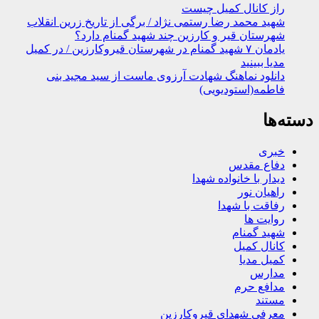
راز کانال کمیل چیست
شهید محمد رضا رستمی نژاد / برگی از تاریخ زرین انقلاب
شهرستان قیر و کارزین چند شهید گمنام دارد؟
یادمان ۷ شهید گمنام در شهرستان قیروکارزین / در کمیل
مدیا ببینید
دانلود نماهنگ شهادت آرزوی ماست از سید مجید بنی
فاطمه(استودیویی)
دسته‌ها
خبری
دفاع مقدس
دیدار با خانواده شهدا
راهیان نور
رفاقت با شهدا
روایت ها
شهید گمنام
کانال کمیل
کمیل مدیا
مدارس
مدافع حرم
مستند
معرفی شهدای قیروکارزین