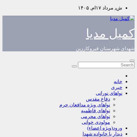
Skip
ش٫ مرداد ۱۷ام, ۱۴۰۵
to
content
کمیل مدیا
شهدای شهرستان قیروکارزین
خانه
خبری
نواهای نورانی
دفاع مقدس
نواهای ویژه مدافعان حرم
نواهای فاطمیه
نواهای محرمی
مولودی خوانی
ورود(ویژه اعضاء)
دیدار با خانواده شهدا