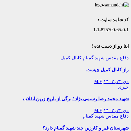
کد شامد سایت :
1-1-875709-65-0-1
اینا رو از دست نده !
دفاع مقدس
شهید گمنام
کانال کمیل
راز کانال کمیل چیست
دی ۲۴, ۱۴۰۳
M.E
خبری
شهید محمد رضا رستمی نژاد / برگی از تاریخ زرین انقلاب
دی ۲۴, ۱۴۰۳
M.E
دفاع مقدس
شهید گمنام
شهرستان قیر و کارزین چند شهید گمنام دارد؟