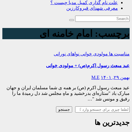
علت نام گذاری کمیل مدیا چیست ؟
معرفی شهدای قیروکارزین
برچسب:
امام خامنه ای
مناسبت ها
مولودی خوانی
نواهای نورانی
عید مبعث رسول اکرم(ص) + مولودی خوانی
بهمن ۲۹, ۱۴۰۱
M.E
عید مبعث رسول اکرم (ص) بر همه ی شما مسلمان ایران و جهان
مبارک باد "ستاره‌ای بدرخشید و ماهِ مجلس شد دل رمیدهٔ ما را
رفیق و مونس شد "…
جستجو
جستجو
جدیدترین ها