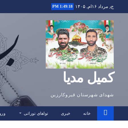
Ski
ج٫ مرداد ۱۶ام, ۱۴۰۵
1:49:19 PM
t
conten
کمیل مدیا
شهدای شهرستان قیروکارزین
خانه
خبری
نواهای نورانی
ورو