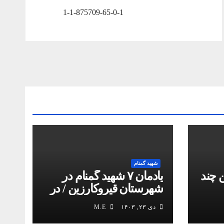
1-1-875709-65-0-1
شهید گمنام
 چند
یادمان ۷ شهید گمنام در
شهرستان قیروکارزین / در
کمیل مدیا ببینید
دی ۲۳, ۱۴۰۳
M.E