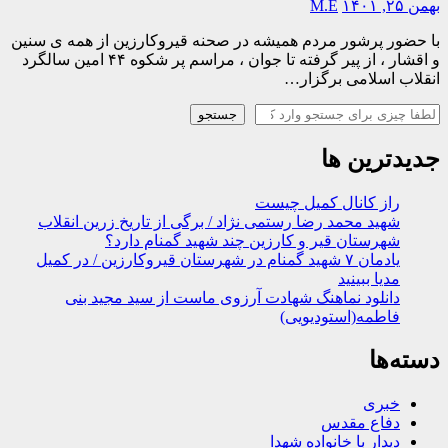
بهمن ۲۵, ۱۴۰۱
M.E
با حضور پرشور مردم همیشه در صحنه قیروکارزین از همه ی سنین
و اقشار ، از پیر گرفته تا جوان ، مراسم پر شکوه ۴۴ امین سالگرد
انقلاب اسلامی برگزار…
جستجو
جستجو
جدیدترین ها
راز کانال کمیل چیست
شهید محمد رضا رستمی نژاد / برگی از تاریخ زرین انقلاب
شهرستان قیر و کارزین چند شهید گمنام دارد؟
یادمان ۷ شهید گمنام در شهرستان قیروکارزین / در کمیل
مدیا ببینید
دانلود نماهنگ شهادت آرزوی ماست از سید مجید بنی
فاطمه(استودیویی)
دسته‌ها
خبری
دفاع مقدس
دیدار با خانواده شهدا