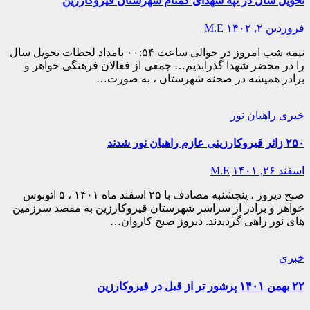
تحویل سال در تپه شهدای گمنام شهرستان قیروکارزین
فروردین ۲, ۱۴۰۲
M.E
نیمه شب امروز در حوالی ساعت ۰۰:۵۴ بامداد لحظات تحویل سال
را در محضر شهدا گذراندیم… جمعی از فعالان فرهنگی خواهر و
برادر همیشه در صحنه شهرستان ، به صورت…
خبری
راهیان نور
۲۵۰ زائر قیروکارزینی عازم راهیان نور شدند
اسفند ۲۶, ۱۴۰۱
M.E
صبح دیروز ، پنجشنبه مصادف با ۲۵ اسفند ماه ۱۴۰۱ ، ۵ اتوبوس
خواهر و برادر از سراسر شهرستان قیروکارزین به مقصد سرزمین
های نور راهی گردیدند. دیروز صبح کاروان…
خبری
۲۲ بهمن ۱۴۰۱ پرشور تر از قبل در قیروکارزین