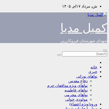
Skip
ش٫ مرداد ۱۷ام, ۱۴۰۵
to
content
کمیل مدیا
شهدای شهرستان قیروکارزین
خانه
خبری
نواهای نورانی
دفاع مقدس
نواهای ویژه مدافعان حرم
نواهای فاطمیه
نواهای محرمی
مولودی خوانی
ورود(ویژه اعضاء)
دیدار با خانواده شهدا