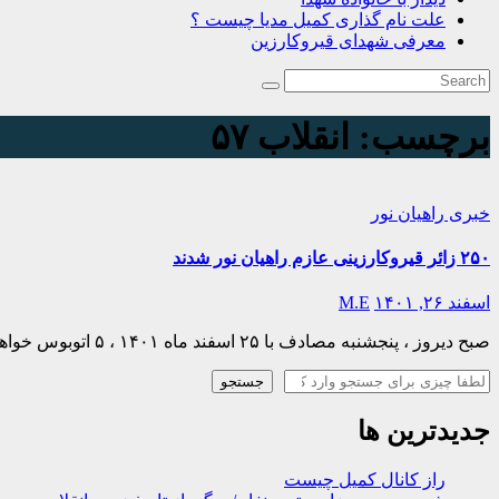
علت نام گذاری کمیل مدیا چیست ؟
معرفی شهدای قیروکارزین
برچسب:
انقلاب ۵۷
خبری
راهیان نور
۲۵۰ زائر قیروکارزینی عازم راهیان نور شدند
اسفند ۲۶, ۱۴۰۱
M.E
صبح دیروز ، پنجشنبه مصادف با ۲۵ اسفند ماه ۱۴۰۱ ، ۵ اتوبوس خواهر و برادر از سراسر شهرستان قیروکارزین به مقصد سرزمین های نور راهی گردیدند. دیروز صبح کاروان…
جستجو
جستجو
جدیدترین ها
راز کانال کمیل چیست