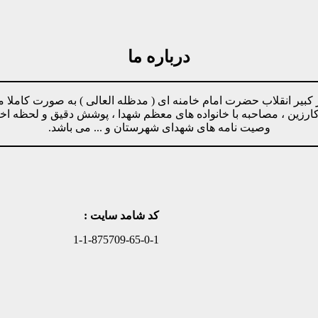
درباره ما
مینه پیروی از دستورات رهبر کبیر انقلاب حضرت امام خامنه ای ( مدظله العالی ) ب
وکارزین ، مصاحبه با خانواده های معظم شهدا ، پوشش دقیق و لحظه ا
وصیت نامه های شهدای شهرستان و ... می باشد.
کد شامد سایت :
1-1-875709-65-0-1