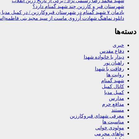
شهید محمد رضا رستمی نژاد / برگی از تاریخ زرین انقلاب
شهرستان قیر و کارزین چند شهید گمنام دارد؟
یادمان ۷ شهید گمنام در شهرستان قیروکارزین / در کمیل مدیا ببینید
دانلود نماهنگ شهادت آرزوی ماست از سید مجید بنی فاطمه(اس
دسته‌ها
خبری
دفاع مقدس
دیدار با خانواده شهدا
راهیان نور
رفاقت با شهدا
روایت ها
شهید گمنام
کانال کمیل
کمیل مدیا
مدارس
مدافع حرم
مستند
معرفی شهدای قیروکارزین
مناسبت ها
مولودی خوانی
نواهای محرمی