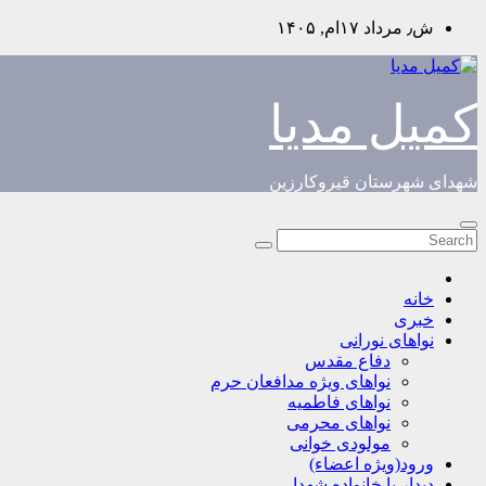
Skip
ش٫ مرداد ۱۷ام, ۱۴۰۵
to
content
کمیل مدیا
شهدای شهرستان قیروکارزین
خانه
خبری
نواهای نورانی
دفاع مقدس
نواهای ویژه مدافعان حرم
نواهای فاطمیه
نواهای محرمی
مولودی خوانی
ورود(ویژه اعضاء)
دیدار با خانواده شهدا