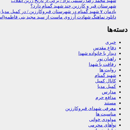
شهید محمد رضا رستمی نژاد / برگی از تاریخ زرین انقلاب
شهرستان قیر و کارزین چند شهید گمنام دارد؟
یادمان ۷ شهید گمنام در شهرستان قیروکارزین / در کمیل مدیا ببینید
دانلود نماهنگ شهادت آرزوی ماست از سید مجید بنی فاطمه(اس
دسته‌ها
خبری
دفاع مقدس
دیدار با خانواده شهدا
راهیان نور
رفاقت با شهدا
روایت ها
شهید گمنام
کانال کمیل
کمیل مدیا
مدارس
مدافع حرم
مستند
معرفی شهدای قیروکارزین
مناسبت ها
مولودی خوانی
نواهای محرمی