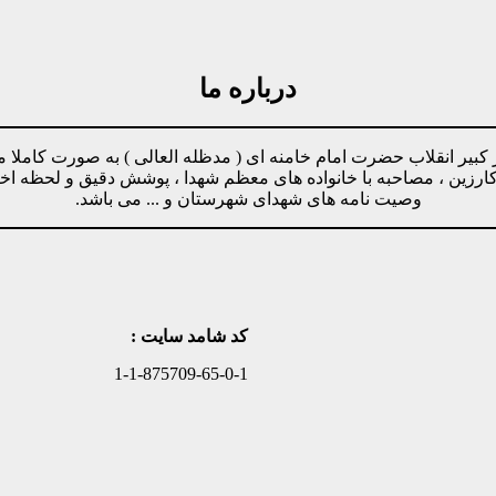
درباره ما
مینه پیروی از دستورات رهبر کبیر انقلاب حضرت امام خامنه ای ( مدظله العالی ) ب
وکارزین ، مصاحبه با خانواده های معظم شهدا ، پوشش دقیق و لحظه ا
وصیت نامه های شهدای شهرستان و ... می باشد.
کد شامد سایت :
1-1-875709-65-0-1