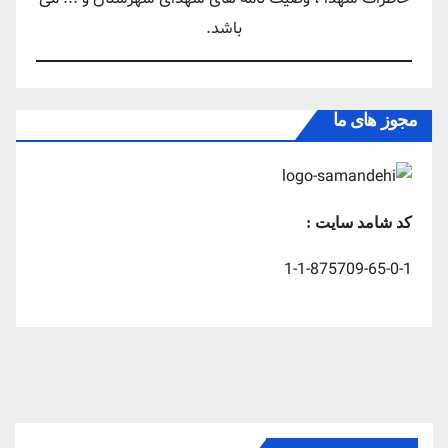
باشد.
مجوز های ما
کد شامد سایت :
1-1-875709-65-0-1