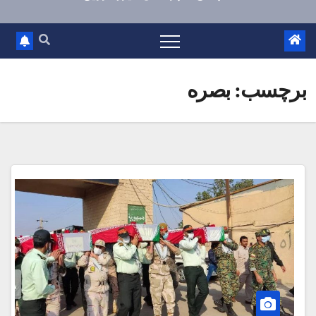
برچسب:
بصره