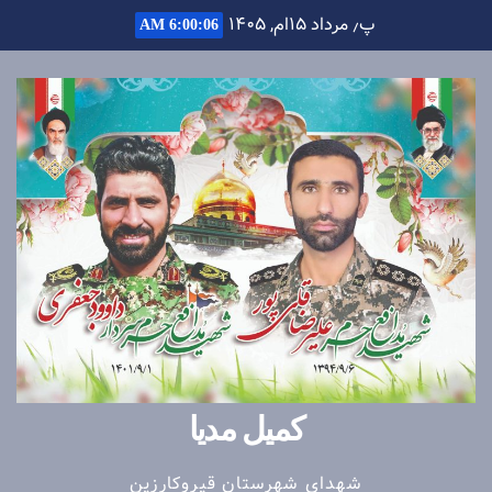
Ski
پ٫ مرداد ۱۵ام, ۱۴۰۵
6:00:07 AM
t
conten
کمیل مدیا
شهدای شهرستان قیروکارزین