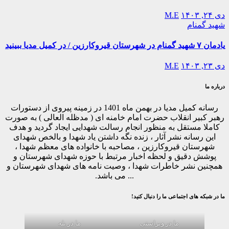
دی ۲۴, ۱۴۰۳
M.E
شهید گمنام
یادمان ۷ شهید گمنام در شهرستان قیروکارزین / در کمیل مدیا ببینید
دی ۲۳, ۱۴۰۳
M.E
درباره ما
رسانه کمیل مدیا در بهمن ماه 1401 در زمینه پیروی از دستورات
رهبر کبیر انقلاب حضرت امام خامنه ای ( مدظله العالی ) به صورت
کاملا مستقل به منظور انجام رسالت شهدایی ایجاد گردید و هدف
این رسانه نشر آثار ، زنده نگه داشتن یاد شهدا و بالخص شهدای
شهرستان قیروکارزین ، مصاحبه با خانواده های معظم شهدا ،
پوشش دقیق و لحظه اخبار مرتبط با حوزه شهدای شهرستان و
همچنین نشر خاطرات شهدا ، وصیت نامه های شهدای شهرستان و
... می باشد.
ما در شبکه های اجتماعی ما را دنبال کنید!
ما در ویراستی
ما در بله