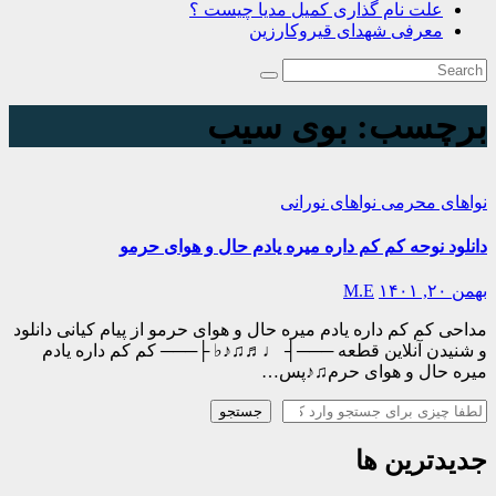
علت نام گذاری کمیل مدیا چیست ؟
معرفی شهدای قیروکارزین
برچسب:
بوی سیب
نواهای محرمی
نواهای نورانی
دانلود نوحه کم کم داره میره یادم حال و هوای حرمو
بهمن ۲۰, ۱۴۰۱
M.E
مداحی کم کم داره یادم میره حال و هوای حرمو از پیام کیانی دانلود
و شنیدن آنلاین قطعه ───┤ ♩♬♫♪♭ ├─── کم کم داره یادم
میره حال و هوای حرم♫♪پس…
جستجو
جستجو
جدیدترین ها