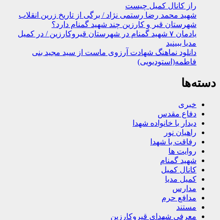
راز کانال کمیل چیست
شهید محمد رضا رستمی نژاد / برگی از تاریخ زرین انقلاب
شهرستان قیر و کارزین چند شهید گمنام دارد؟
یادمان ۷ شهید گمنام در شهرستان قیروکارزین / در کمیل
مدیا ببینید
دانلود نماهنگ شهادت آرزوی ماست از سید مجید بنی
فاطمه(استودیویی)
دسته‌ها
خبری
دفاع مقدس
دیدار با خانواده شهدا
راهیان نور
رفاقت با شهدا
روایت ها
شهید گمنام
کانال کمیل
کمیل مدیا
مدارس
مدافع حرم
مستند
معرفی شهدای قیروکارزین