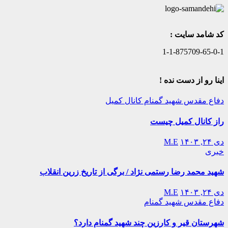
کد شامد سایت :
1-1-875709-65-0-1
اینا رو از دست نده !
دفاع مقدس
شهید گمنام
کانال کمیل
راز کانال کمیل چیست
دی ۲۴, ۱۴۰۳
M.E
خبری
شهید محمد رضا رستمی نژاد / برگی از تاریخ زرین انقلاب
دی ۲۴, ۱۴۰۳
M.E
دفاع مقدس
شهید گمنام
شهرستان قیر و کارزین چند شهید گمنام دارد؟