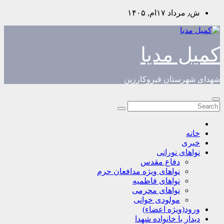
Skip
ش٫ مرداد ۱۷ام, ۱۴۰۵
to
content
کمیل مدیا
شهدای شهرستان قیروکارزین
خانه
خبری
نواهای نورانی
دفاع مقدس
نواهای ویژه مدافعان حرم
نواهای فاطمیه
نواهای محرمی
مولودی خوانی
ورود(ویژه اعضاء)
دیدار با خانواده شهدا