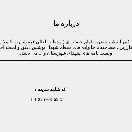
درباره ما
مینه پیروی از دستورات رهبر کبیر انقلاب حضرت امام خامنه ای ( مدظله العالی ) ب
وکارزین ، مصاحبه با خانواده های معظم شهدا ، پوشش دقیق و لحظه ا
وصیت نامه های شهدای شهرستان و ... می باشد.
کد شامد سایت :
1-1-875709-65-0-1