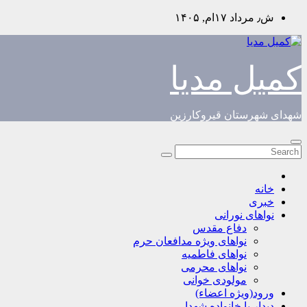
Skip
ش٫ مرداد ۱۷ام, ۱۴۰۵
to
content
کمیل مدیا
شهدای شهرستان قیروکارزین
خانه
خبری
نواهای نورانی
دفاع مقدس
نواهای ویژه مدافعان حرم
نواهای فاطمیه
نواهای محرمی
مولودی خوانی
ورود(ویژه اعضاء)
دیدار با خانواده شهدا