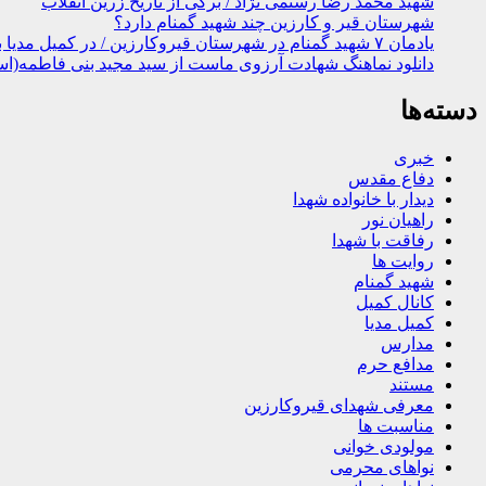
شهید محمد رضا رستمی نژاد / برگی از تاریخ زرین انقلاب
شهرستان قیر و کارزین چند شهید گمنام دارد؟
یادمان ۷ شهید گمنام در شهرستان قیروکارزین / در کمیل مدیا ببینید
دانلود نماهنگ شهادت آرزوی ماست از سید مجید بنی فاطمه(اس
دسته‌ها
خبری
دفاع مقدس
دیدار با خانواده شهدا
راهیان نور
رفاقت با شهدا
روایت ها
شهید گمنام
کانال کمیل
کمیل مدیا
مدارس
مدافع حرم
مستند
معرفی شهدای قیروکارزین
مناسبت ها
مولودی خوانی
نواهای محرمی