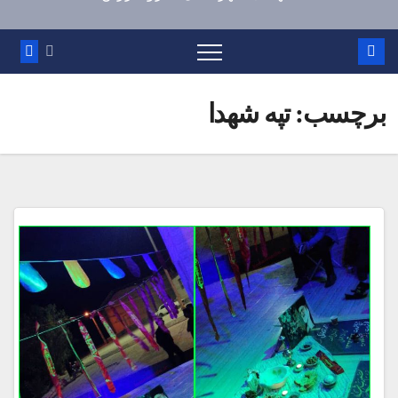
برچسب:
تپه شهدا