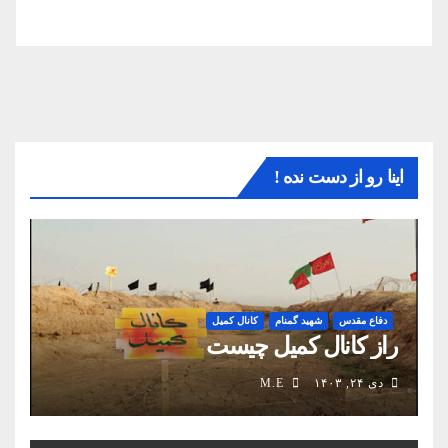
اینا رو از دست نده !
دفاع مقدس
شهید گمنام
کانال کمیل
راز کانال کمیل چیست
دی ۲۴, ۱۴۰۳
M.E