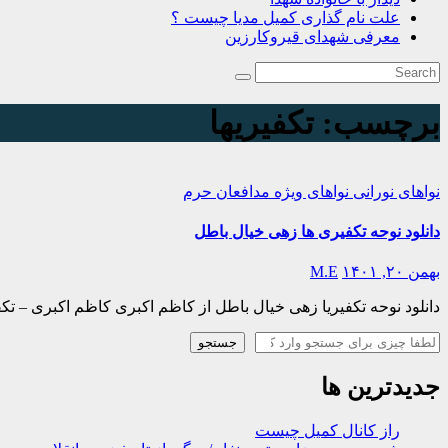
علت نام گذاری کمیل مدیا چیست ؟
معرفی شهدای قیروکارزین
برچسب:
تکفیریها
نواهای نورانی
نواهای ویژه مدافعان حرم
دانلود نوحه تکفیری ها زهی خیال باطل
بهمن ۲۰, ۱۴۰۱
M.E
دانلود نوحه تکفیریا زهی خیال باطل از کاظم اکبری کاظم اکبری – تکف
جستجو
جستجو
جدیدترین ها
راز کانال کمیل چیست