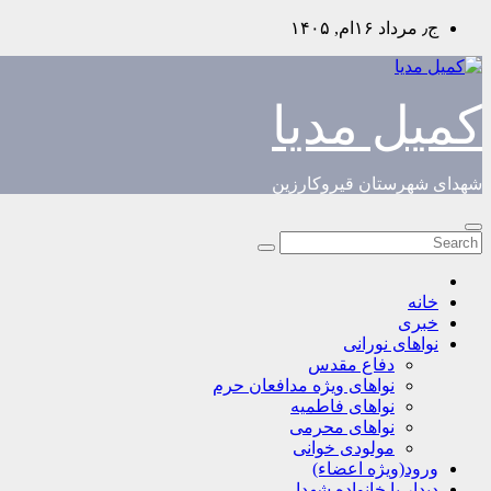
Skip
ج٫ مرداد ۱۶ام, ۱۴۰۵
to
content
کمیل مدیا
شهدای شهرستان قیروکارزین
خانه
خبری
نواهای نورانی
دفاع مقدس
نواهای ویژه مدافعان حرم
نواهای فاطمیه
نواهای محرمی
مولودی خوانی
ورود(ویژه اعضاء)
دیدار با خانواده شهدا