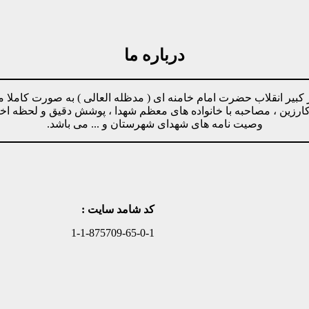
درباره ما
مینه پیروی از دستورات رهبر کبیر انقلاب حضرت امام خامنه ای ( مدظله العالی ) ب
وکارزین ، مصاحبه با خانواده های معظم شهدا ، پوشش دقیق و لحظه ا
وصیت نامه های شهدای شهرستان و ... می باشد.
کد شامد سایت :
1-1-875709-65-0-1