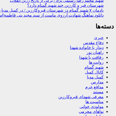
شهید محمد رضا رستمی نژاد / برگی از تاریخ زرین انقلاب
شهرستان قیر و کارزین چند شهید گمنام دارد؟
یادمان ۷ شهید گمنام در شهرستان قیروکارزین / در کمیل مدیا ببینید
دانلود نماهنگ شهادت آرزوی ماست از سید مجید بنی فاطمه(اس
دسته‌ها
خبری
دفاع مقدس
دیدار با خانواده شهدا
راهیان نور
رفاقت با شهدا
روایت ها
شهید گمنام
کانال کمیل
کمیل مدیا
مدارس
مدافع حرم
مستند
معرفی شهدای قیروکارزین
مناسبت ها
مولودی خوانی
نواهای محرمی