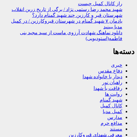
راز کانال کمیل چیست
شهید محمد رضا رستمی نژاد / برگی از تاریخ زرین انقلاب
شهرستان قیر و کارزین چند شهید گمنام دارد؟
یادمان ۷ شهید گمنام در شهرستان قیروکارزین / در کمیل
مدیا ببینید
دانلود نماهنگ شهادت آرزوی ماست از سید مجید بنی
فاطمه(استودیویی)
دسته‌ها
خبری
دفاع مقدس
دیدار با خانواده شهدا
راهیان نور
رفاقت با شهدا
روایت ها
شهید گمنام
کانال کمیل
کمیل مدیا
مدارس
مدافع حرم
مستند
معرفی شهدای قیروکارزین