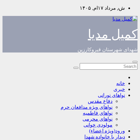
Skip
ش٫ مرداد ۱۷ام, ۱۴۰۵
to
content
کمیل مدیا
شهدای شهرستان قیروکارزین
خانه
خبری
نواهای نورانی
دفاع مقدس
نواهای ویژه مدافعان حرم
نواهای فاطمیه
نواهای محرمی
مولودی خوانی
ورود(ویژه اعضاء)
دیدار با خانواده شهدا