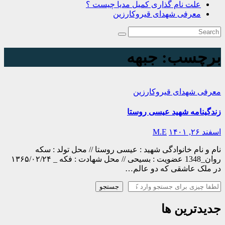
علت نام گذاری کمیل مدیا چیست ؟
معرفی شهدای قیروکارزین
برچسب:
جبهه
معرفی شهدای قیروکارزین
زندگینامه شهید عیسی روستا
اسفند ۲۶, ۱۴۰۱
M.E
نام و نام خانوادگی شهید : عیسی روستا // محل تولد : سکه
روان_1348 عضویت : بسیحی // محل شهادت : فکه _ ۱۳۶۵/۰۲/۲۴
در ملک عاشقی که دو عالم…
جستجو
جستجو
جدیدترین ها