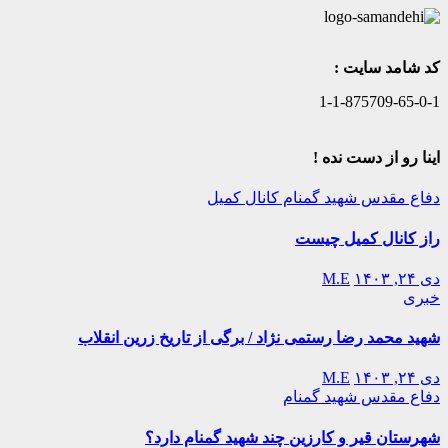
کد شامد سایت :
1-1-875709-65-0-1
اینا رو از دست نده !
دفاع مقدس
شهید گمنام
کانال کمیل
راز کانال کمیل چیست
دی ۲۴, ۱۴۰۳
M.E
خبری
شهید محمد رضا رستمی نژاد / برگی از تاریخ زرین انقلاب
دی ۲۴, ۱۴۰۳
M.E
دفاع مقدس
شهید گمنام
شهرستان قیر و کارزین چند شهید گمنام دارد؟