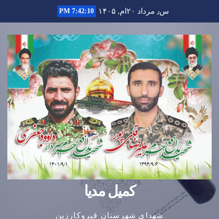
Ski
س٫ مرداد ۲۰ام, ۱۴۰۵
7:42:11 PM
t
conten
کمیل مدیا
شهدای شهرستان قیروکارزین