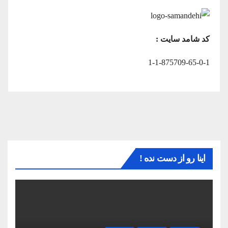
کد شامد سایت :
1-1-875709-65-0-1
اینا رو از دست نده !