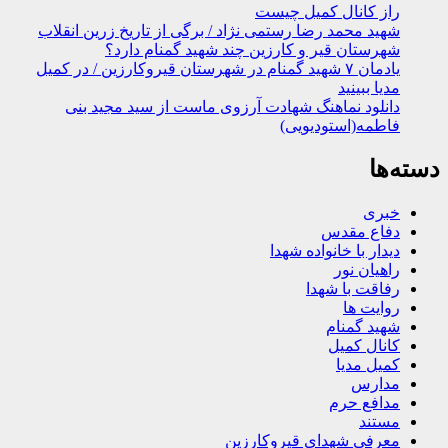
راز کانال کمیل چیست
شهید محمد رضا رستمی نژاد / برگی از تاریخ زرین انقلاب
شهرستان قیر و کارزین چند شهید گمنام دارد؟
یادمان ۷ شهید گمنام در شهرستان قیروکارزین / در کمیل
مدیا ببینید
دانلود نماهنگ شهادت آرزوی ماست از سید مجید بنی
فاطمه(استودیویی)
دسته‌ها
خبری
دفاع مقدس
دیدار با خانواده شهدا
راهیان نور
رفاقت با شهدا
روایت ها
شهید گمنام
کانال کمیل
کمیل مدیا
مدارس
مدافع حرم
مستند
معرفی شهدای قیروکارزین