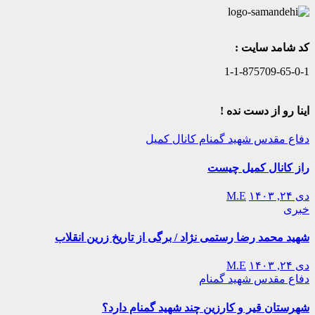
کد شامد سایت :
1-1-875709-65-0-1
اینا رو از دست نده !
دفاع مقدس
شهید گمنام
کانال کمیل
راز کانال کمیل چیست
دی ۲۴, ۱۴۰۳
M.E
خبری
شهید محمد رضا رستمی نژاد / برگی از تاریخ زرین انقلاب
دی ۲۴, ۱۴۰۳
M.E
دفاع مقدس
شهید گمنام
شهرستان قیر و کارزین چند شهید گمنام دارد؟