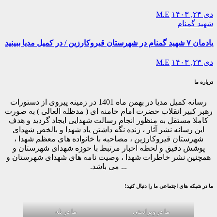
دی ۲۴, ۱۴۰۳
M.E
شهید گمنام
یادمان ۷ شهید گمنام در شهرستان قیروکارزین / در کمیل مدیا ببینید
دی ۲۳, ۱۴۰۳
M.E
درباره ما
رسانه کمیل مدیا در بهمن ماه 1401 در زمینه پیروی از دستورات
رهبر کبیر انقلاب حضرت امام خامنه ای ( مدظله العالی ) به صورت
کاملا مستقل به منظور انجام رسالت شهدایی ایجاد گردید و هدف
این رسانه نشر آثار ، زنده نگه داشتن یاد شهدا و بالخص شهدای
شهرستان قیروکارزین ، مصاحبه با خانواده های معظم شهدا ،
پوشش دقیق و لحظه اخبار مرتبط با حوزه شهدای شهرستان و
همچنین نشر خاطرات شهدا ، وصیت نامه های شهدای شهرستان و
... می باشد.
ما در شبکه های اجتماعی ما را دنبال کنید!
ما در ویراستی
ما در بله