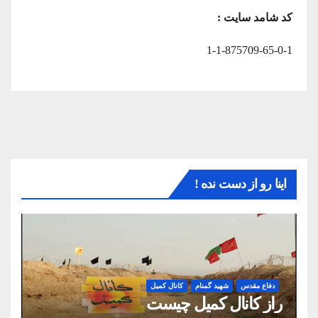
کد شامد سایت :
1-1-875709-65-0-1
اینا رو از دست نده !
دفاع مقدس
شهید گمنام
کانال کمیل
راز کانال کمیل چیست