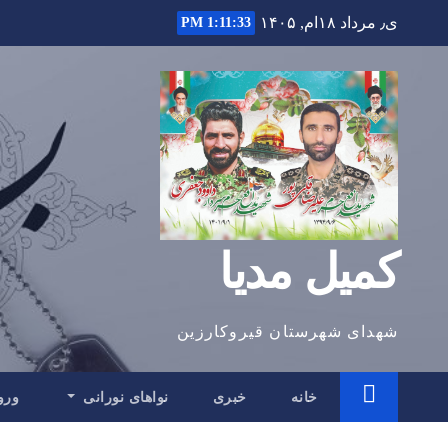
Ski
ی٫ مرداد ۱۸ام, ۱۴۰۵
1:11:34 PM
t
conten
کمیل مدیا
شهدای شهرستان قیروکارزین
خانه
خبری
نواهای نورانی
ورو