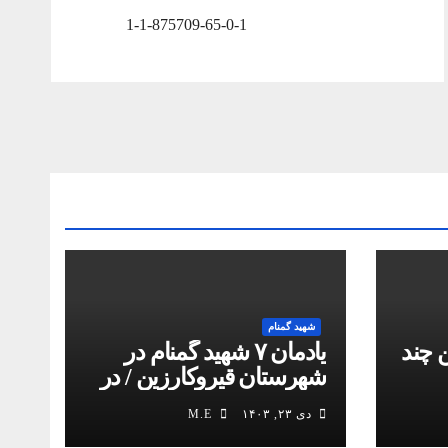
1-1-875709-65-0-1
شهید گمنام
 چند
یادمان ۷ شهید گمنام در
شهرستان قیروکارزین / در
کمیل مدیا ببینید
دی ۲۳, ۱۴۰۳
M.E