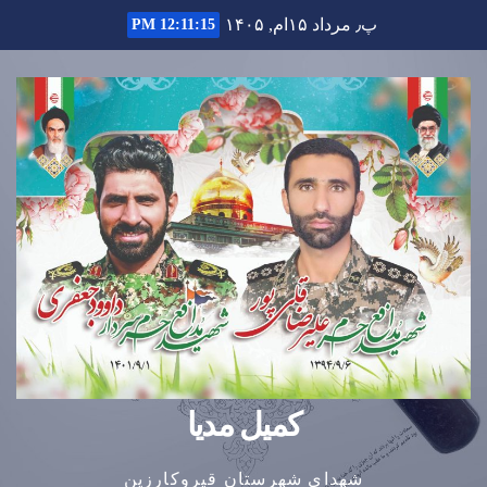
Ski
پ٫ مرداد ۱۵ام, ۱۴۰۵
12:11:16 PM
t
conten
کمیل مدیا
شهدای شهرستان قیروکارزین