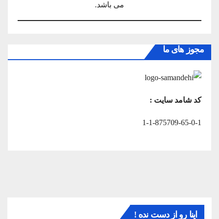
می باشد.
مجوز های ما
کد شامد سایت :
1-1-875709-65-0-1
اینا رو از دست نده !