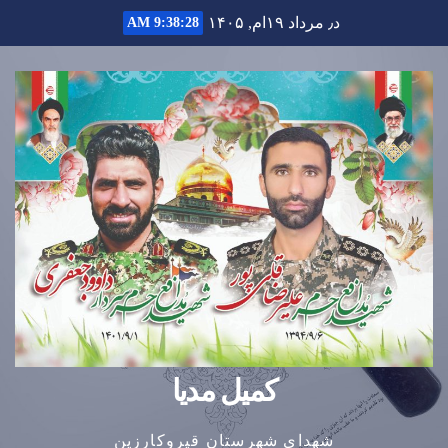
Ski
د٫ مرداد ۱۹ام, ۱۴۰۵
9:38:28 AM
t
conten
کمیل مدیا
شهدای شهرستان قیروکارزین