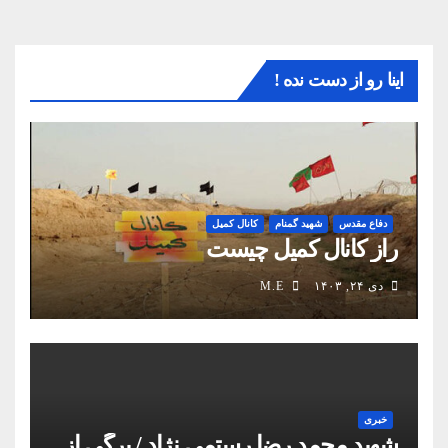
اینا رو از دست نده !
دفاع مقدس
شهید گمنام
کانال کمیل
راز کانال کمیل چیست
دی ۲۴, ۱۴۰۳
M.E
خبری
شهید محمد رضا رستمی نژاد / برگی از