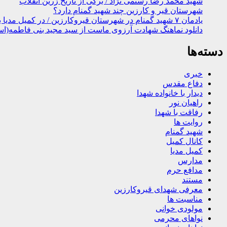
شهید محمد رضا رستمی نژاد / برگی از تاریخ زرین انقلاب
شهرستان قیر و کارزین چند شهید گمنام دارد؟
یادمان ۷ شهید گمنام در شهرستان قیروکارزین / در کمیل مدیا ببینید
دانلود نماهنگ شهادت آرزوی ماست از سید مجید بنی فاطمه(اس
دسته‌ها
خبری
دفاع مقدس
دیدار با خانواده شهدا
راهیان نور
رفاقت با شهدا
روایت ها
شهید گمنام
کانال کمیل
کمیل مدیا
مدارس
مدافع حرم
مستند
معرفی شهدای قیروکارزین
مناسبت ها
مولودی خوانی
نواهای محرمی