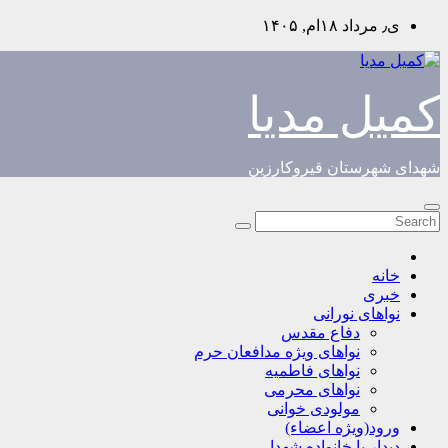
Skip
ی٫ مرداد ۱۸ام, ۱۴۰۵
to
content
کمیل مدیا
شهدای شهرستان قیروکارزین
خانه
خبری
نواهای نورانی
دفاع مقدس
نواهای ویژه مدافعان حرم
نواهای فاطمیه
نواهای محرمی
مولودی خوانی
ورود(ویژه اعضاء)
دیدار با خانواده شهدا