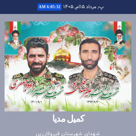
Ski
پ٫ مرداد ۱۵ام, ۱۴۰۵
6:05:32 AM
t
conten
کمیل مدیا
شهدای شهرستان قیروکارزین