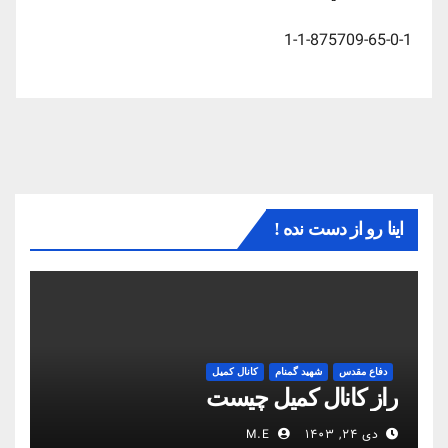
1-1-875709-65-0-1
اینا رو از دست نده !
دفاع مقدس
شهید گمنام
کانال کمیل
راز کانال کمیل چیست
دی ۲۴, ۱۴۰۳
M.E