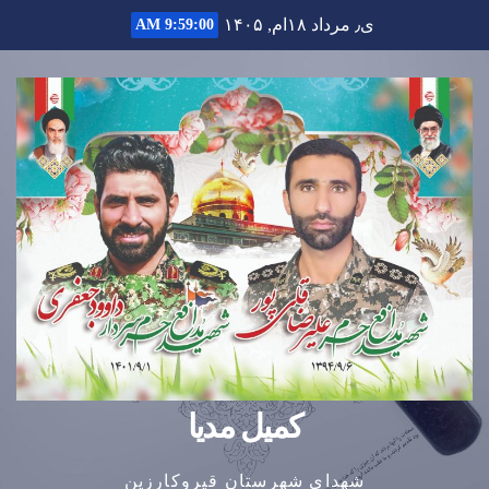
Ski
ی٫ مرداد ۱۸ام, ۱۴۰۵
9:59:01 AM
t
conten
کمیل مدیا
شهدای شهرستان قیروکارزین