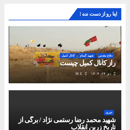
اینا رو از دست نده !
دفاع مقدس
شهید گمنام
کانال کمیل
راز کانال کمیل چیست
دی ۲۴, ۱۴۰۳
M.E
خبری
شهید محمد رضا رستمی نژاد / برگی از
تاریخ زرین انقلاب