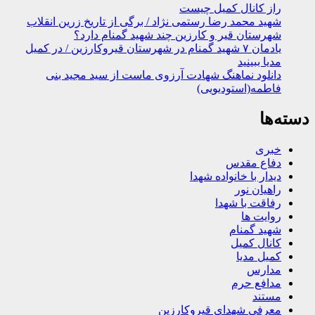
راز کانال کمیل چیست
شهید محمد رضا رستمی نژاد / برگی از تاریخ زرین انقلاب
شهرستان قیر و کارزین چند شهید گمنام دارد؟
یادمان ۷ شهید گمنام در شهرستان قیروکارزین / در کمیل
مدیا ببینید
دانلود نماهنگ شهادت آرزوی ماست از سید مجید بنی
فاطمه(استودیویی)
دسته‌ها
خبری
دفاع مقدس
دیدار با خانواده شهدا
راهیان نور
رفاقت با شهدا
روایت ها
شهید گمنام
کانال کمیل
کمیل مدیا
مدارس
مدافع حرم
مستند
معرفی شهدای قیروکارزین