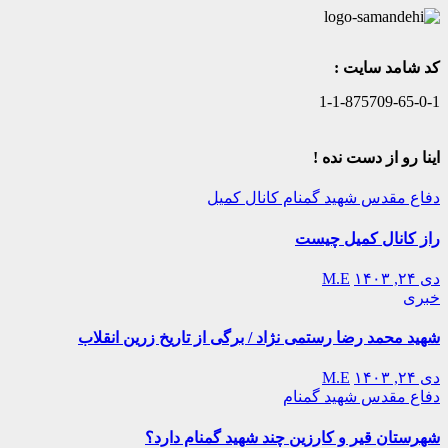
کد شامد سایت :
1-1-875709-65-0-1
اینا رو از دست نده !
دفاع مقدس
شهید گمنام
کانال کمیل
راز کانال کمیل چیست
دی ۲۴, ۱۴۰۳
M.E
خبری
شهید محمد رضا رستمی نژاد / برگی از تاریخ زرین انقلاب
دی ۲۴, ۱۴۰۳
M.E
دفاع مقدس
شهید گمنام
شهرستان قیر و کارزین چند شهید گمنام دارد؟