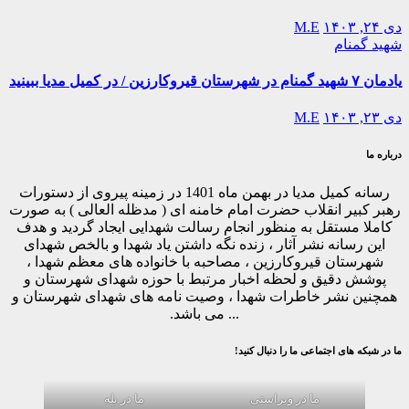
دی ۲۴, ۱۴۰۳
M.E
شهید گمنام
یادمان ۷ شهید گمنام در شهرستان قیروکارزین / در کمیل مدیا ببینید
دی ۲۳, ۱۴۰۳
M.E
درباره ما
رسانه کمیل مدیا در بهمن ماه 1401 در زمینه پیروی از دستورات
رهبر کبیر انقلاب حضرت امام خامنه ای ( مدظله العالی ) به صورت
کاملا مستقل به منظور انجام رسالت شهدایی ایجاد گردید و هدف
این رسانه نشر آثار ، زنده نگه داشتن یاد شهدا و بالخص شهدای
شهرستان قیروکارزین ، مصاحبه با خانواده های معظم شهدا ،
پوشش دقیق و لحظه اخبار مرتبط با حوزه شهدای شهرستان و
همچنین نشر خاطرات شهدا ، وصیت نامه های شهدای شهرستان و
... می باشد.
ما در شبکه های اجتماعی ما را دنبال کنید!
ما در ویراستی
ما در بله