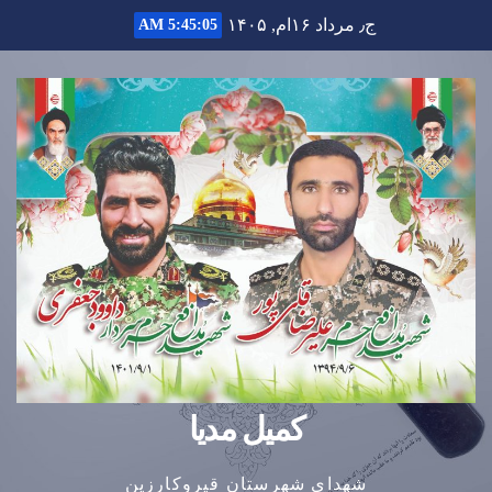
Ski
ج٫ مرداد ۱۶ام, ۱۴۰۵
5:45:06 AM
t
conten
کمیل مدیا
شهدای شهرستان قیروکارزین