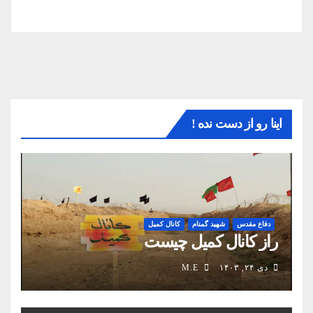
اینا رو از دست نده !
دفاع مقدس
شهید گمنام
کانال کمیل
راز کانال کمیل چیست
دی ۲۴, ۱۴۰۳
M.E