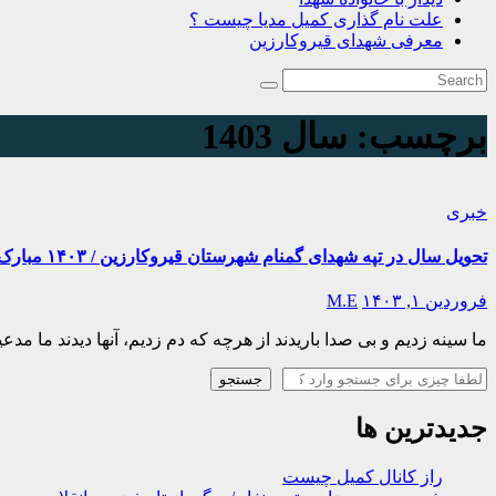
علت نام گذاری کمیل مدیا چیست ؟
معرفی شهدای قیروکارزین
برچسب:
سال 1403
خبری
تحویل سال در تپه شهدای گمنام شهرستان قیروکارزین / ۱۴۰۳ مبارک
فروردین ۱, ۱۴۰۳
M.E
ما سینه زدیم و بی صدا باریدند از هرچه که دم زدیم، آنها دیدند ما مدعیان
جستجو
جستجو
جدیدترین ها
راز کانال کمیل چیست