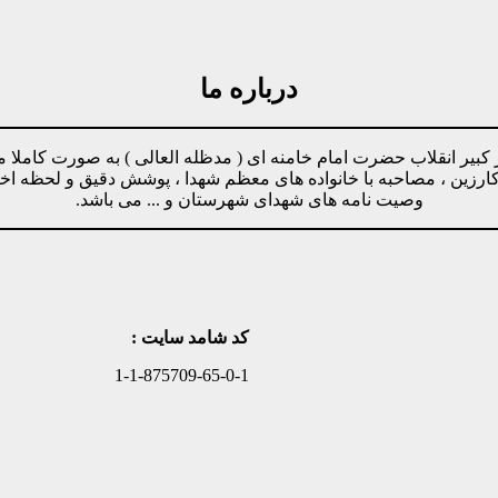
درباره ما
مینه پیروی از دستورات رهبر کبیر انقلاب حضرت امام خامنه ای ( مدظله العالی ) ب
وکارزین ، مصاحبه با خانواده های معظم شهدا ، پوشش دقیق و لحظه ا
وصیت نامه های شهدای شهرستان و ... می باشد.
کد شامد سایت :
1-1-875709-65-0-1