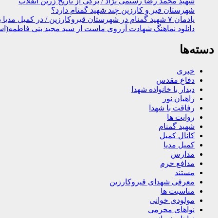
شهید محمد رضا رستمی نژاد / برگی از تاریخ زرین انقلاب
شهرستان قیر و کارزین چند شهید گمنام دارد؟
یادمان ۷ شهید گمنام در شهرستان قیروکارزین / در کمیل مدیا ببینید
دانلود نماهنگ شهادت آرزوی ماست از سید مجید بنی فاطمه(اس
دسته‌ها
خبری
دفاع مقدس
دیدار با خانواده شهدا
راهیان نور
رفاقت با شهدا
روایت ها
شهید گمنام
کانال کمیل
کمیل مدیا
مدارس
مدافع حرم
مستند
معرفی شهدای قیروکارزین
مناسبت ها
مولودی خوانی
نواهای محرمی