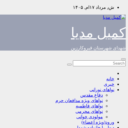
Skip
ش٫ مرداد ۱۷ام, ۱۴۰۵
to
content
کمیل مدیا
شهدای شهرستان قیروکارزین
خانه
خبری
نواهای نورانی
دفاع مقدس
نواهای ویژه مدافعان حرم
نواهای فاطمیه
نواهای محرمی
مولودی خوانی
ورود(ویژه اعضاء)
دیدار با خانواده شهدا