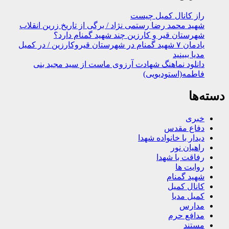
راز کانال کمیل چیست
شهید محمد رضا رستمی نژاد / برگی از تاریخ زرین انقلاب
شهرستان قیر و کارزین چند شهید گمنام دارد؟
یادمان ۷ شهید گمنام در شهرستان قیروکارزین / در کمیل
مدیا ببینید
دانلود نماهنگ شهادت آرزوی ماست از سید مجید بنی
فاطمه(استودیویی)
دسته‌ها
خبری
دفاع مقدس
دیدار با خانواده شهدا
راهیان نور
رفاقت با شهدا
روایت ها
شهید گمنام
کانال کمیل
کمیل مدیا
مدارس
مدافع حرم
مستند