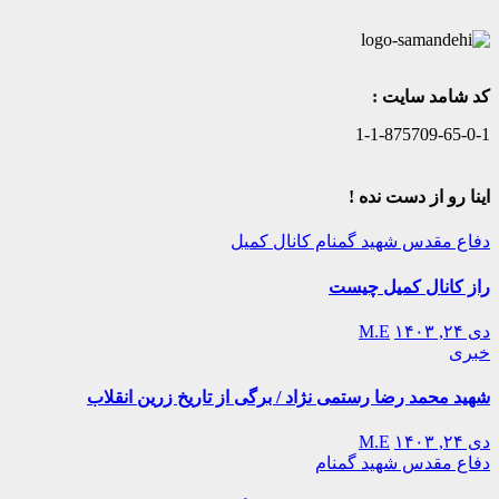
کد شامد سایت :
1-1-875709-65-0-1
اینا رو از دست نده !
دفاع مقدس
شهید گمنام
کانال کمیل
راز کانال کمیل چیست
دی ۲۴, ۱۴۰۳
M.E
خبری
شهید محمد رضا رستمی نژاد / برگی از تاریخ زرین انقلاب
دی ۲۴, ۱۴۰۳
M.E
دفاع مقدس
شهید گمنام