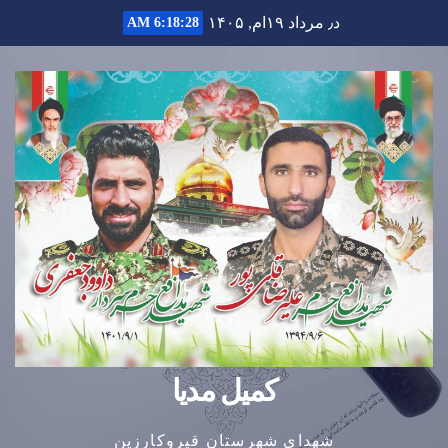
Ski
د٫ مرداد ۱۹ام, ۱۴۰۵
6:18:29 AM
t
conten
کمیل مدیا
شهدای شهرستان قیروکارزین