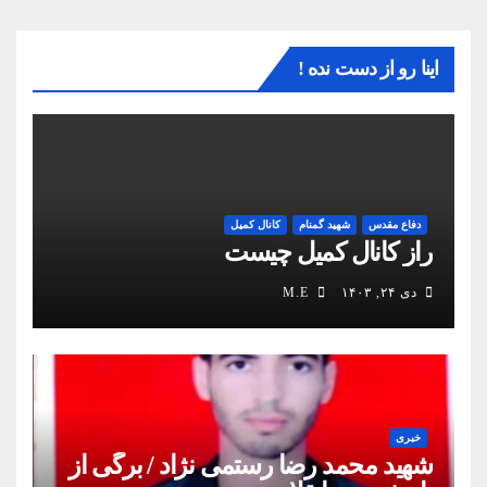
اینا رو از دست نده !
دفاع مقدس
شهید گمنام
کانال کمیل
راز کانال کمیل چیست
دی ۲۴, ۱۴۰۳
M.E
خبری
شهید محمد رضا رستمی نژاد / برگی از