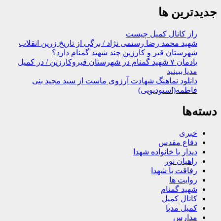
جدیدترین ها
راز کانال کمیل چیست
شهید محمد رضا رستمی نژاد / برگی از تاریخ زرین انقلاب
شهرستان قیر و کارزین چند شهید گمنام دارد؟
یادمان ۷ شهید گمنام در شهرستان قیروکارزین / در کمیل
مدیا ببینید
دانلود نماهنگ شهادت آرزوی ماست از سید مجید بنی
فاطمه(استودیویی)
دسته‌ها
خبری
دفاع مقدس
دیدار با خانواده شهدا
راهیان نور
رفاقت با شهدا
روایت ها
شهید گمنام
کانال کمیل
کمیل مدیا
مدارس