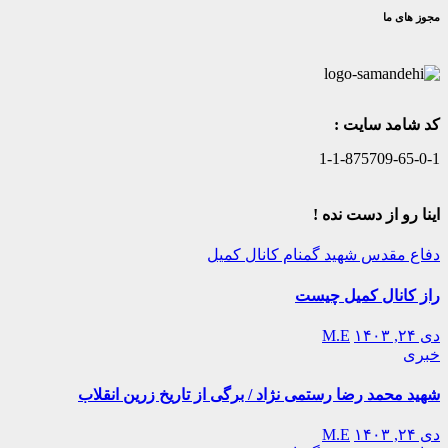
مجوز های ما
کد شامد سایت :
1-1-875709-65-0-1
اینا رو از دست نده !
دفاع مقدس
شهید گمنام
کانال کمیل
راز کانال کمیل چیست
دی ۲۴, ۱۴۰۳
M.E
خبری
شهید محمد رضا رستمی نژاد / برگی از تاریخ زرین انقلاب
دی ۲۴, ۱۴۰۳
M.E