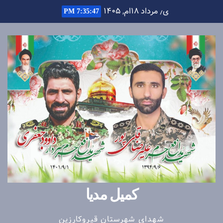
Ski
ی٫ مرداد ۱۸ام, ۱۴۰۵
7:35:48 PM
t
conten
کمیل مدیا
شهدای شهرستان قیروکارزین