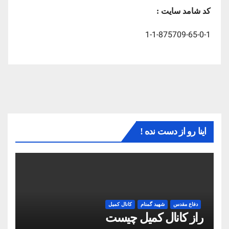
کد شامد سایت :
1-1-875709-65-0-1
اینا رو از دست نده !
دفاع مقدس
شهید گمنام
کانال کمیل
راز کانال کمیل چیست