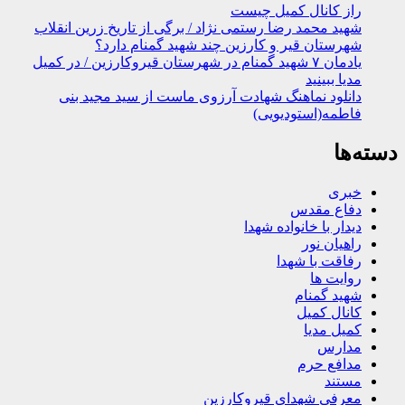
راز کانال کمیل چیست
شهید محمد رضا رستمی نژاد / برگی از تاریخ زرین انقلاب
شهرستان قیر و کارزین چند شهید گمنام دارد؟
یادمان ۷ شهید گمنام در شهرستان قیروکارزین / در کمیل
مدیا ببینید
دانلود نماهنگ شهادت آرزوی ماست از سید مجید بنی
فاطمه(استودیویی)
دسته‌ها
خبری
دفاع مقدس
دیدار با خانواده شهدا
راهیان نور
رفاقت با شهدا
روایت ها
شهید گمنام
کانال کمیل
کمیل مدیا
مدارس
مدافع حرم
مستند
معرفی شهدای قیروکارزین