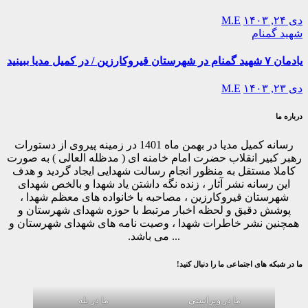
دی ۲۴, ۱۴۰۳
M.E
شهید گمنام
یادمان ۷ شهید گمنام در شهرستان قیروکارزین / در کمیل مدیا ببینید
دی ۲۳, ۱۴۰۳
M.E
درباره ما
رسانه کمیل مدیا در بهمن ماه 1401 در زمینه پیروی از دستورات
رهبر کبیر انقلاب حضرت امام خامنه ای ( مدظله العالی ) به صورت
کاملا مستقل به منظور انجام رسالت شهدایی ایجاد گردید و هدف
این رسانه نشر آثار ، زنده نگه داشتن یاد شهدا و بالخص شهدای
شهرستان قیروکارزین ، مصاحبه با خانواده های معظم شهدا ،
پوشش دقیق و لحظه اخبار مرتبط با حوزه شهدای شهرستان و
همچنین نشر خاطرات شهدا ، وصیت نامه های شهدای شهرستان و
... می باشد.
ما در شبکه های اجتماعی ما را دنبال کنید!
ما در ویراستی
ما در بله