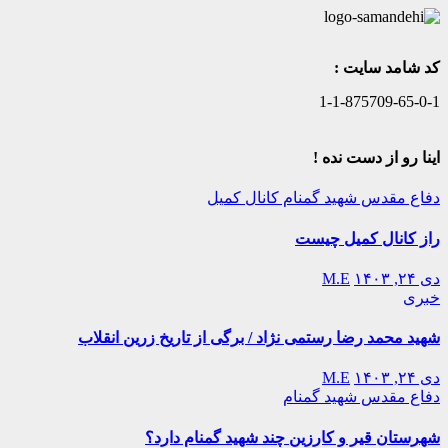
کد شامد سایت :
1-1-875709-65-0-1
اینا رو از دست نده !
دفاع مقدس
شهید گمنام
کانال کمیل
راز کانال کمیل چیست
دی ۲۴, ۱۴۰۳
M.E
خبری
شهید محمد رضا رستمی نژاد / برگی از تاریخ زرین انقلاب
دی ۲۴, ۱۴۰۳
M.E
دفاع مقدس
شهید گمنام
شهرستان قیر و کارزین چند شهید گمنام دارد؟