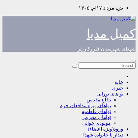
Skip
ش٫ مرداد ۱۷ام, ۱۴۰۵
to
content
کمیل مدیا
شهدای شهرستان قیروکارزین
خانه
خبری
نواهای نورانی
دفاع مقدس
نواهای ویژه مدافعان حرم
نواهای فاطمیه
نواهای محرمی
مولودی خوانی
ورود(ویژه اعضاء)
دیدار با خانواده شهدا