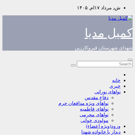
Skip
ش٫ مرداد ۱۷ام, ۱۴۰۵
to
content
کمیل مدیا
شهدای شهرستان قیروکارزین
خانه
خبری
نواهای نورانی
دفاع مقدس
نواهای ویژه مدافعان حرم
نواهای فاطمیه
نواهای محرمی
مولودی خوانی
ورود(ویژه اعضاء)
دیدار با خانواده شهدا