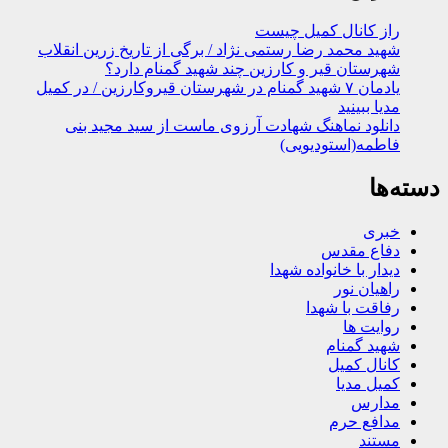
راز کانال کمیل چیست
شهید محمد رضا رستمی نژاد / برگی از تاریخ زرین انقلاب
شهرستان قیر و کارزین چند شهید گمنام دارد؟
یادمان ۷ شهید گمنام در شهرستان قیروکارزین / در کمیل
مدیا ببینید
دانلود نماهنگ شهادت آرزوی ماست از سید مجید بنی
فاطمه(استودیویی)
دسته‌ها
خبری
دفاع مقدس
دیدار با خانواده شهدا
راهیان نور
رفاقت با شهدا
روایت ها
شهید گمنام
کانال کمیل
کمیل مدیا
مدارس
مدافع حرم
مستند