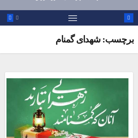
برچسب:
شهدای گمنام