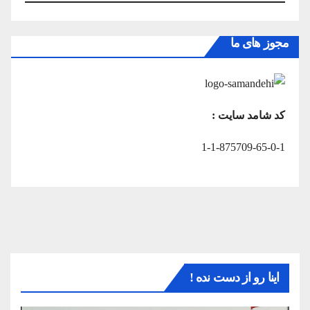
مجوز های ما
کد شامد سایت :
1-1-875709-65-0-1
اینا رو از دست نده !