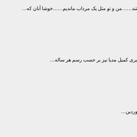
ود رفتند……من و تو مثل یک مرداب ماندیم……خوشا آنان که…