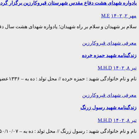
یادواره شهدای هشت دفاع مقدس شهرستان قیروکارزین برگزار گردید
مهر ۲, ۱۴۰۲
M.E
سلام بر شهیدان و سلام بر راه شهیدان؛ یادواره شهدای هشت سال دفا
معرفی شهدای قیروکارزین
زندگینامه شهید حمزه خرده
تیر ۸, ۱۴۰۲
M.H.D
نام و نام خانوادگی شهید : حمزه خرده // محل تولد : ده به – ۱۳۳۶عضویت : بسيجي // محل شهادت : پادگان حاج عمران – ۱۳۶۲/۰۵/۰۴ دل کندن از زیور و زخارف دنیا و پشت…
معرفی شهدای قیروکارزین
زندگینامه شهید رسول زرنگ
تیر ۸, ۱۴۰۲
M.H.D
نام و نام خانوادگی شهید : رسول زرنگ // محل تولد : ده به – ۱۳۵۰/۱۰/۰۷عضویت : بسيجي // محل شهادت : شلمچه – ۱۳۶۶/۱۲/۱۹ زندگینامه : زمستان بود و سوز سرما که خداوند کلبه محقر…