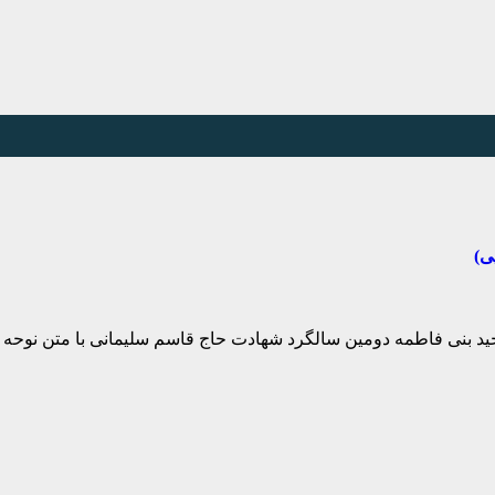
ی)
ین سالگرد شهادت حاج قاسم سلیمانی با متن نوحه دی ۱۴۰۰ هیئت ریحانة الحسین (س) از