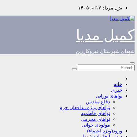
Skip
ش٫ مرداد ۱۷ام, ۱۴۰۵
to
content
کمیل مدیا
شهدای شهرستان قیروکارزین
خانه
خبری
نواهای نورانی
دفاع مقدس
نواهای ویژه مدافعان حرم
نواهای فاطمیه
نواهای محرمی
مولودی خوانی
ورود(ویژه اعضاء)
دیدار با خانواده شهدا