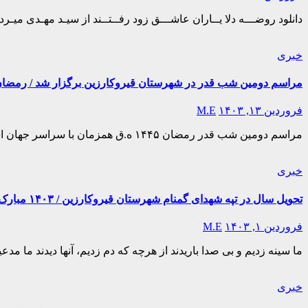
دانلود روضـــه دلا یــاران عاشـــق زود رفــتــند از سیـد مهـد
خبری
مراسم دومین شب قدر در شهرستان قیروکارزین برگزار شد / رمضان ۴۴۵
فروردین ۱۳, ۱۴۰۳
M.E
مراسم دومین شب قدر رمضان ۱۴۴۵ ه.ق همزمان با سراسر جهان اسلام در اقصی نقاط شهرستان قیروکارزین نیز برگزار گردید. رسانه خبری کمیل مدیا نیز بر حسب رسم هر ساله…
خبری
تحویل سال در تپه شهدای گمنام شهرستان قیروکارزین / ۱۴۰۳ مبارک
فروردین ۱, ۱۴۰۳
M.E
ما سینه زدیم و بی صدا باریدند از هرچه که دم زدیم، آنها دیدند ما مدعیان
خبری