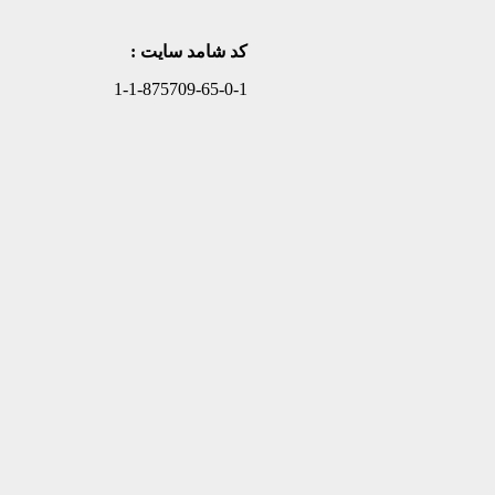
کد شامد سایت :
1-1-875709-65-0-1