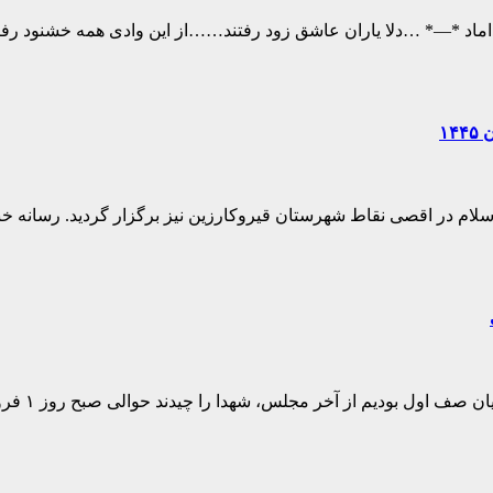
ی میـرداماد *—* …دلا یاران عاشق زود رفتند……از این وادی همه خشن
۱
 صف اول بودیم از آخر مجلس، شهدا را چیدند حوالی صبح روز ۱ فروردین…