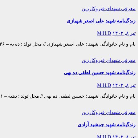
معرفی شهدای قیروکارزین
زندگینامه شهید علی اصغر شهبازی
تیر ۸, ۱۴۰۲
M.H.D
نام و نام خانوادگی شهید : علی اصغر شهبازی // محل تولد : ده به – ۱۳۴۶عضویت : بسيجي // محل شهادت : خرمشهر – ۱۳۶۱/۰۲/۱۸ زندگینامه : در تاریخ ۵۶/۴/۱۱ در روستای ده به کودکی…
معرفی شهدای قیروکارزین
زندگینامه شهید حسین لطفی ده بهی
تیر ۸, ۱۴۰۲
M.H.D
نام و نام خانوادگی شهید : حسین لطفی ده بهی // محل تولد : دهبه – ۱۳۵۱عضویت : بسيجي // محل شهادت : شلمچه – ۱۳۶۷/۰۳/۰۶ زندگینامه : در تاریخ دهم اردیبهشت ماه سال ۱۳۵۱ در…
معرفی شهدای قیروکارزین
زندگینامه شهید جمشید آزادی
تیر ۸, ۱۴۰۲
M.H.D