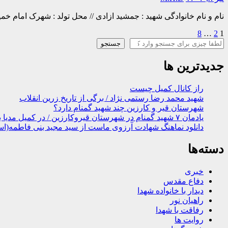
نام و نام خانوادگی شهید : جمشید ازادی // محل تولد : شهرک امام خمینی(ره) – ۱۳۴۶عضویت : بسيجي // محل شهادت : اشنویه – ۱۳۶۴/۰۶/۱۸ زنده نگه داشتن یاد شهدا کمتر ا
1
2
…
8
صفحه‌بندی
جستجو
جستجو
نوشته‌ها
جدیدترین ها
راز کانال کمیل چیست
شهید محمد رضا رستمی نژاد / برگی از تاریخ زرین انقلاب
شهرستان قیر و کارزین چند شهید گمنام دارد؟
یادمان ۷ شهید گمنام در شهرستان قیروکارزین / در کمیل مدیا ببینید
دانلود نماهنگ شهادت آرزوی ماست از سید مجید بنی فاطمه(اس
دسته‌ها
خبری
دفاع مقدس
دیدار با خانواده شهدا
راهیان نور
رفاقت با شهدا
روایت ها