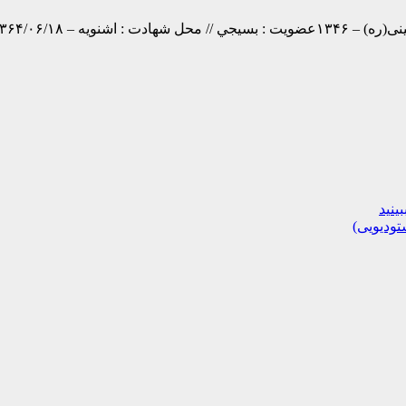
ز خود شهادت نیست.مقام…
تودیویی)