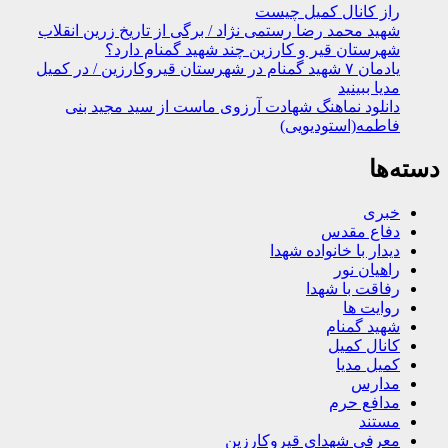
راز کانال کمیل چیست
شهید محمد رضا رستمی نژاد / برگی از تاریخ زرین انقلاب
شهرستان قیر و کارزین چند شهید گمنام دارد؟
یادمان ۷ شهید گمنام در شهرستان قیروکارزین / در کمیل
مدیا ببینید
دانلود نماهنگ شهادت آرزوی ماست از سید مجید بنی
فاطمه(استودیویی)
دسته‌ها
خبری
دفاع مقدس
دیدار با خانواده شهدا
راهیان نور
رفاقت با شهدا
روایت ها
شهید گمنام
کانال کمیل
کمیل مدیا
مدارس
مدافع حرم
مستند
معرفی شهدای قیروکارزین