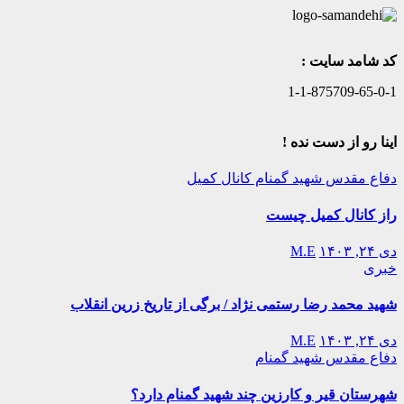
کد شامد سایت :
1-1-875709-65-0-1
اینا رو از دست نده !
دفاع مقدس
شهید گمنام
کانال کمیل
راز کانال کمیل چیست
دی ۲۴, ۱۴۰۳
M.E
خبری
شهید محمد رضا رستمی نژاد / برگی از تاریخ زرین انقلاب
دی ۲۴, ۱۴۰۳
M.E
دفاع مقدس
شهید گمنام
شهرستان قیر و کارزین چند شهید گمنام دارد؟