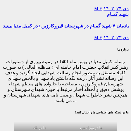
دی ۲۴, ۱۴۰۳
M.E
شهید گمنام
یادمان ۷ شهید گمنام در شهرستان قیروکارزین / در کمیل مدیا ببینید
دی ۲۳, ۱۴۰۳
M.E
درباره ما
رسانه کمیل مدیا در بهمن ماه 1401 در زمینه پیروی از دستورات
رهبر کبیر انقلاب حضرت امام خامنه ای ( مدظله العالی ) به صورت
کاملا مستقل به منظور انجام رسالت شهدایی ایجاد گردید و هدف
این رسانه نشر آثار ، زنده نگه داشتن یاد شهدا و بالخص شهدای
شهرستان قیروکارزین ، مصاحبه با خانواده های معظم شهدا ،
پوشش دقیق و لحظه اخبار مرتبط با حوزه شهدای شهرستان و
همچنین نشر خاطرات شهدا ، وصیت نامه های شهدای شهرستان و
... می باشد.
ما در شبکه های اجتماعی ما را دنبال کنید!
ما در ویراستی
ما در بله