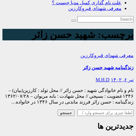
علت نام گذاری کمیل مدیا چیست ؟
معرفی شهدای قیروکارزین
برچسب:
شهيد حسن زائر
معرفی شهدای قیروکارزین
زنذگينامه شهيد حسن زائر
تیر ۶, ۱۴۰۲
M.H.D
نام و نام خانوادگی شهید : حسن زائر // محل تولد : كارزين(بيان) –
۱۳۴۶عضویت : بسيجي // محل شهادت : بانه مريوان – ۱۳۶۲/۰۷/٢۸
زندگينامه : حسن زائر فرزند ماندنی در سال ۱۳۴۶ در خانواده…
جستجو
جستجو
جدیدترین ها