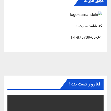
مجوز های ما
کد شامد سایت :
1-1-875709-65-0-1
اینا رو از دست نده !