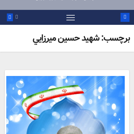
برچسب:
شهيد حسين ميرزايي