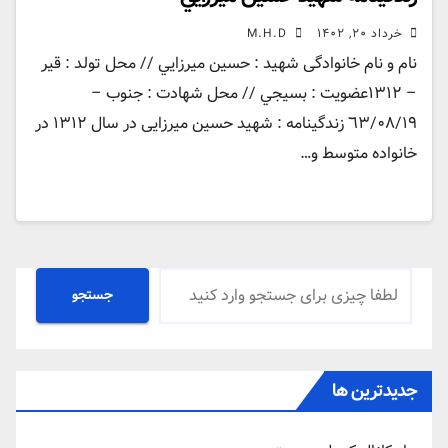
خرداد ۲۰, ۱۴۰۲
M.H.D
نام و نام خانوادگی شهید : حسين ميرزايي // محل تولد : قير
– ۱۳۱۲عضویت : بسيجي // محل شهادت : جنوب –
٦٣/۰۸/۱۹ زندگينامه : شهید حسین میرزایی در سال ۱۳۱۲ در
خانواده متوسط و…
جستجو
جستجو
جدیدترین ها