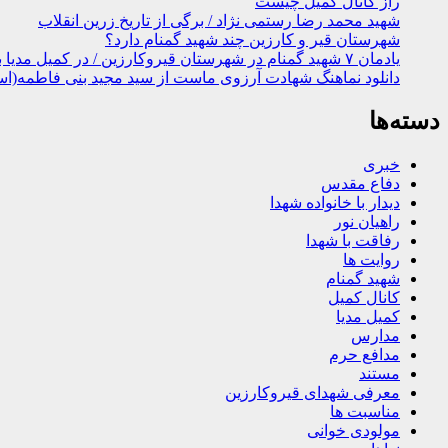
راز کانال کمیل چیست
شهید محمد رضا رستمی نژاد / برگی از تاریخ زرین انقلاب
شهرستان قیر و کارزین چند شهید گمنام دارد؟
یادمان ۷ شهید گمنام در شهرستان قیروکارزین / در کمیل مدیا ببینید
دانلود نماهنگ شهادت آرزوی ماست از سید مجید بنی فاطمه(اس
دسته‌ها
خبری
دفاع مقدس
دیدار با خانواده شهدا
راهیان نور
رفاقت با شهدا
روایت ها
شهید گمنام
کانال کمیل
کمیل مدیا
مدارس
مدافع حرم
مستند
معرفی شهدای قیروکارزین
مناسبت ها
مولودی خوانی