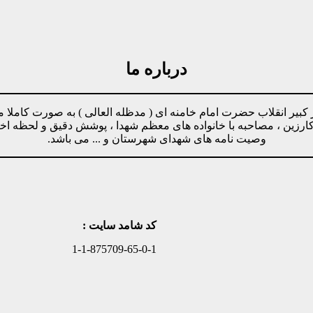
درباره ما
مینه پیروی از دستورات رهبر کبیر انقلاب حضرت امام خامنه ای ( مدظله العالی ) ب
وکارزین ، مصاحبه با خانواده های معظم شهدا ، پوشش دقیق و لحظه ا
وصیت نامه های شهدای شهرستان و ... می باشد.
کد شامد سایت :
1-1-875709-65-0-1