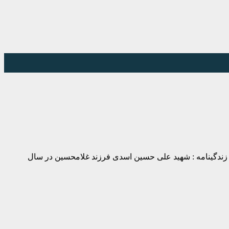
ام و نام خانوادگی شهید : علي حسن اسدي // محل تولد : كارزين(سرچشمه) – ۱۳۴۸عضویت : بسيجي // محل شهادت : چزابه – ۱۳۶۰/١۲/۱۳ زندگينامه : شهید علی حسین اسدی فرزند غلامحسین در سال