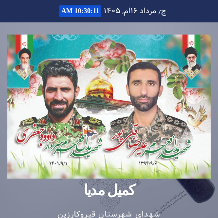
Ski
ج٫ مرداد ۱۶ام, ۱۴۰۵
10:30:11 AM
t
conten
کمیل مدیا
شهدای شهرستان قیروکارزین