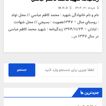
خرداد ۲۰, ۱۴۰۲
M.H.D
نام و نام خانوادگی شهید : محمد كاظم عباسي // محل تولد
: روستاي منال – ۱۳۴۷عضویت : بسيجي // محل شهادت
: ابادان – ۱۳۶۴/١۱/٢۴ زندگينامه : شهید محمد کاظم عباسی
در سال ۱۳۴۷ در…
جستجو
جستجو
جدیدترین ها