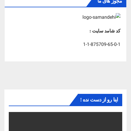
مجوز های ما
کد شامد سایت :
1-1-875709-65-0-1
اینا رو از دست نده !