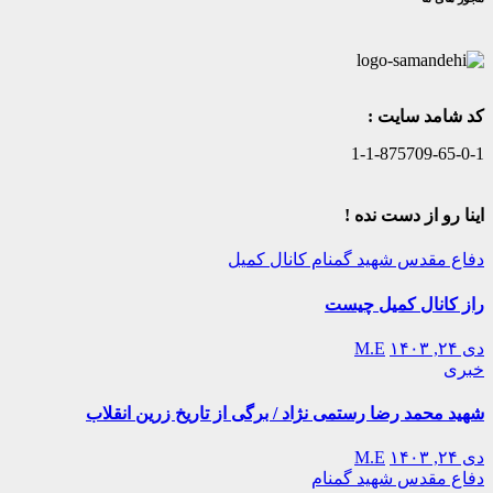
کد شامد سایت :
1-1-875709-65-0-1
اینا رو از دست نده !
دفاع مقدس
شهید گمنام
کانال کمیل
راز کانال کمیل چیست
دی ۲۴, ۱۴۰۳
M.E
خبری
شهید محمد رضا رستمی نژاد / برگی از تاریخ زرین انقلاب
دی ۲۴, ۱۴۰۳
M.E
دفاع مقدس
شهید گمنام