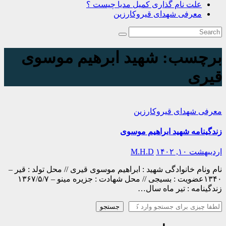
علت نام گذاری کمیل مدیا چیست ؟
معرفی شهدای قیروکارزین
برچسب:
شهید ابرهیم موسوی
قیری
معرفی شهدای قیروکارزین
زندگینامه شهید ابراهیم موسوی
اردیبهشت ۱۰, ۱۴۰۲
M.H.D
نام ونام خانوادگی شهید : ابراهیم موسوی قیری // محل تولد : قیر –
۱۳۴۰عضویت : بسیجی // محل شهادت : جزیره مینو – ۱۳۶۷/۵/۷
زندگینامه : تیر ماه سال…
جستجو
جستجو