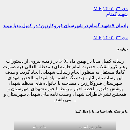
دی ۲۴, ۱۴۰۳
M.E
شهید گمنام
یادمان ۷ شهید گمنام در شهرستان قیروکارزین / در کمیل مدیا ببینید
دی ۲۳, ۱۴۰۳
M.E
درباره ما
رسانه کمیل مدیا در بهمن ماه 1401 در زمینه پیروی از دستورات
رهبر کبیر انقلاب حضرت امام خامنه ای ( مدظله العالی ) به صورت
کاملا مستقل به منظور انجام رسالت شهدایی ایجاد گردید و هدف
این رسانه نشر آثار ، زنده نگه داشتن یاد شهدا و بالخص شهدای
شهرستان قیروکارزین ، مصاحبه با خانواده های معظم شهدا ،
پوشش دقیق و لحظه اخبار مرتبط با حوزه شهدای شهرستان و
همچنین نشر خاطرات شهدا ، وصیت نامه های شهدای شهرستان و
... می باشد.
ما در شبکه های اجتماعی ما را دنبال کنید!
ما در ویراستی
ما در بله