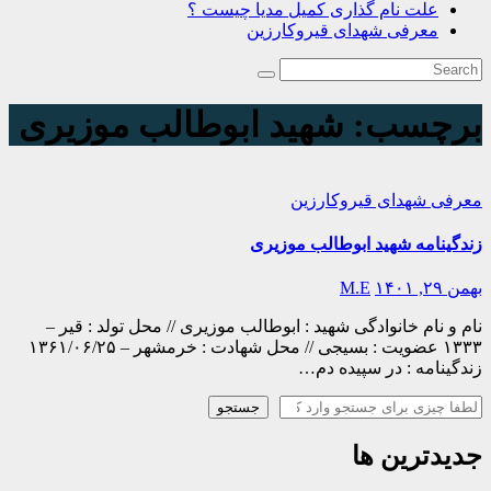
علت نام گذاری کمیل مدیا چیست ؟
معرفی شهدای قیروکارزین
برچسب:
شهید ابوطالب موزیری
معرفی شهدای قیروکارزین
زندگینامه شهید ابوطالب موزیری
بهمن ۲۹, ۱۴۰۱
M.E
نام و نام خانوادگی شهید : ابوطالب موزیری // محل تولد : قیر –
۱۳۳۳ عضویت : بسیجی // محل شهادت : خرمشهر – ۱۳۶۱/۰۶/۲۵
زندگینامه : در سپیده دم…
جستجو
جستجو
جدیدترین ها