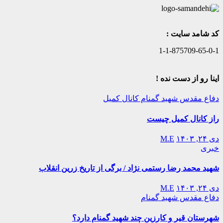
کد شامد سایت :
1-1-875709-65-0-1
اینا رو از دست نده !
دفاع مقدس
شهید گمنام
کانال کمیل
راز کانال کمیل چیست
دی ۲۴, ۱۴۰۳
M.E
خبری
شهید محمد رضا رستمی نژاد / برگی از تاریخ زرین انقلاب
دی ۲۴, ۱۴۰۳
M.E
دفاع مقدس
شهید گمنام
شهرستان قیر و کارزین چند شهید گمنام دارد؟