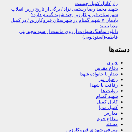
راز کانال کمیل چیست
شهید محمد رضا رستمی نژاد / برگی از تاریخ زرین انقلاب
شهرستان قیر و کارزین چند شهید گمنام دارد؟
یادمان ۷ شهید گمنام در شهرستان قیروکارزین / در کمیل
مدیا ببینید
دانلود نماهنگ شهادت آرزوی ماست از سید مجید بنی
فاطمه(استودیویی)
دسته‌ها
خبری
دفاع مقدس
دیدار با خانواده شهدا
راهیان نور
رفاقت با شهدا
روایت ها
شهید گمنام
کانال کمیل
کمیل مدیا
مدارس
مدافع حرم
مستند
معرفی شهدای قیروکارزین