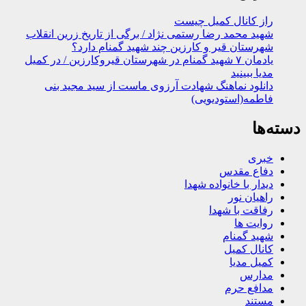
راز کانال کمیل چیست
شهید محمد رضا رستمی نژاد / برگی از تاریخ زرین انقلاب
شهرستان قیر و کارزین چند شهید گمنام دارد؟
یادمان ۷ شهید گمنام در شهرستان قیروکارزین / در کمیل
مدیا ببینید
دانلود نماهنگ شهادت آرزوی ماست از سید مجید بنی
فاطمه(استودیویی)
دسته‌ها
خبری
دفاع مقدس
دیدار با خانواده شهدا
راهیان نور
رفاقت با شهدا
روایت ها
شهید گمنام
کانال کمیل
کمیل مدیا
مدارس
مدافع حرم
مستند