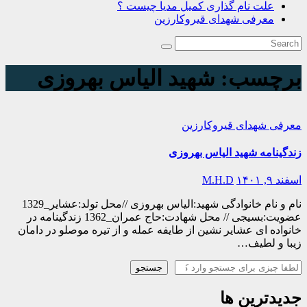
علت نام گذاری کمیل مدیا چیست ؟
معرفی شهدای قیروکارزین
برچسب:
شهید الیاس بهروزی
معرفی شهدای قیروکارزین
زندگینامه شهید الیاس بهروزی
اسفند ۹, ۱۴۰۱
M.H.D
نام و نام خانوادگی شهید:الیاس بهروزی //محل تولد:عشایر_1329
عضویت:بسیجی // محل شهادت:حاج عمران_1362 زندگینامه در
خانواده ای عشایر نشین از طایفه عمله و از تیره موصلو در دامان
زیبا و لطیف…
جستجو
جستجو
جدیدترین ها