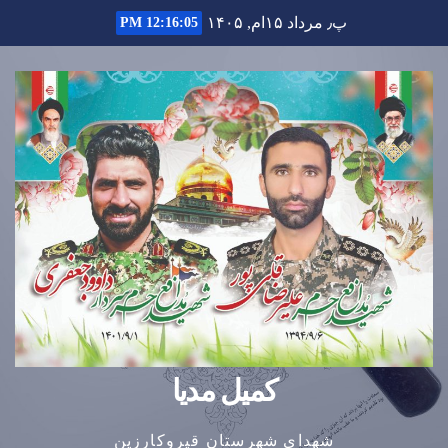
Ski
پ٫ مرداد ۱۵ام, ۱۴۰۵
12:16:06 PM
t
conten
کمیل مدیا
شهدای شهرستان قیروکارزین