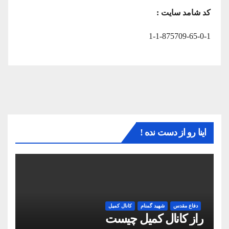
کد شامد سایت :
1-1-875709-65-0-1
اینا رو از دست نده !
دفاع مقدس
شهید گمنام
کانال کمیل
راز کانال کمیل چیست