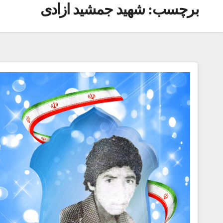
برچسب:
شهید جمشید ازادی