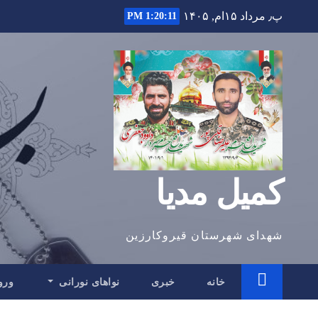
Ski
پ٫ مرداد ۱۵ام, ۱۴۰۵
1:20:12 PM
t
conten
کمیل مدیا
شهدای شهرستان قیروکارزین
خانه
خبری
نواهای نورانی
ورو