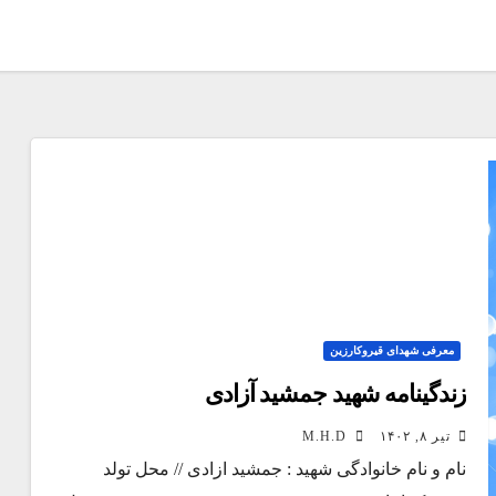
معرفی شهدای قیروکارزین
زندگینامه شهید جمشید آزادی
تیر ۸, ۱۴۰۲
M.H.D
نام و نام خانوادگی شهید : جمشید ازادی // محل تولد