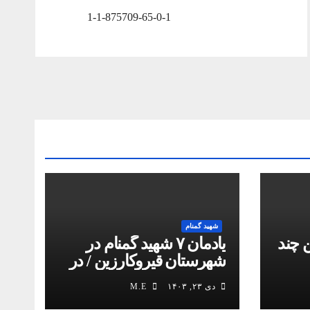
1-1-875709-65-0-1
شهید گمنام
 چند
یادمان ۷ شهید گمنام در
شهرستان قیروکارزین / در
کمیل مدیا ببینید
دی ۲۳, ۱۴۰۳
M.E